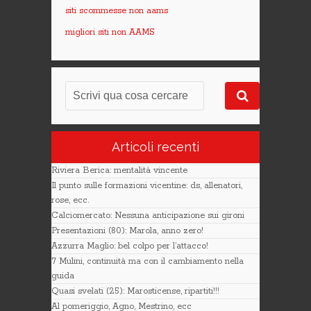
siti scommesse non aams
migliori siti non AAMS
Articoli recenti
Riviera Berica: mentalità vincente
Il punto sulle formazioni vicentine: ds, allenatori,
rose, ecc.
Calciomercato: Nessuna anticipazione sui gironi
Presentazioni (80): Marola, anno zero!
Azzurra Maglio: bel colpo per l’attacco!
7 Mulini, continuità ma con il cambiamento nella
guida
Quasi svelati (25): Marosticense, ripartiti!!!
Al pomeriggio, Agno, Mestrino, ecc