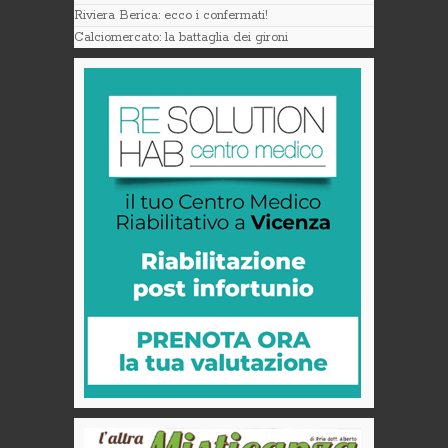
Riviera Berica: ecco i confermati!
Calciomercato: la battaglia dei gironi