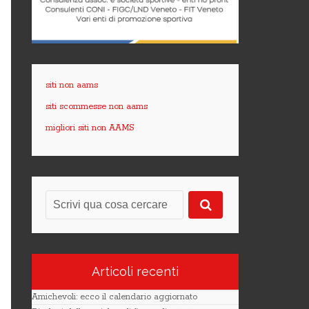
siti non aams
siti scommesse non aams
migliori siti non AAMS
Articoli recenti
Amichevoli: ecco il calendario aggiornato