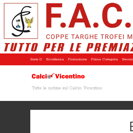
Serie D
Eccellenza
Promozione
Prima Categoria
Second
Tutte le notizie sul Calcio Vicentino