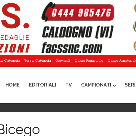
a Categoria
Terza Categoria
Giovanili
Calcio Femminile
Calcio Amatorial
HOME
EDITORIALI
TV
CAMPIONATI
SERI
Bicego