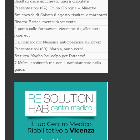
Risultati delle amichevoli finora disputate
Presentazioni (82): Union Cologna – Minerbe
Amichevoli di Sabato 8 agosto: risultati e marcatori
Riviera Berica: mentalità vincente
Il punto sulle formazioni vicentine: ds, allenatori,
rose, ecc.
Calciomercato: Nessuna anticipazione sui gironi
Presentazioni (80): Marola, anno zero!
Azzurra Maglio: bel colpo per l’attacco!
7 Mulini, continuità ma con il cambiamento nella
guida