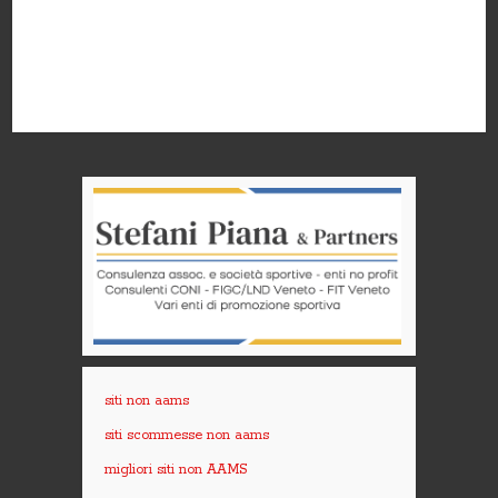
siti non aams
siti scommesse non aams
migliori siti non AAMS