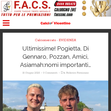
Calciomercato
EVIDENZA
•
Ultimissime! Pogietta, Di
Gennaro, Pozzan, Amici,
Asiamah:nomi importanti…
Da
16 Giugno 2026
0 Commenti
Federico Formisano