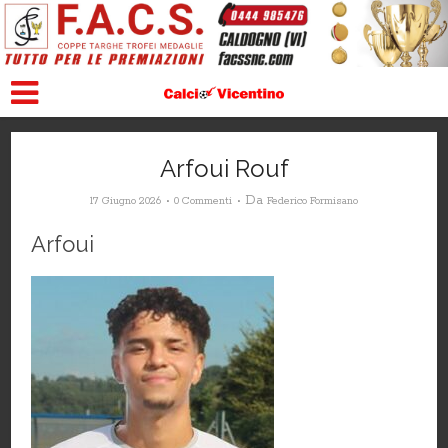
Arfoui Rouf
Da
17 Giugno 2026
0 Commenti
Federico Formisano
Arfoui