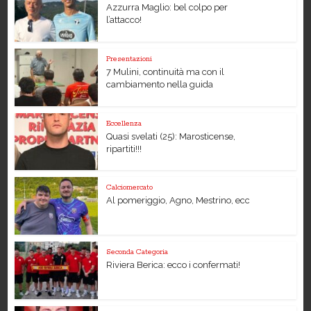
Azzurra Maglio: bel colpo per
l’attacco!
Presentazioni
7 Mulini, continuità ma con il
cambiamento nella guida
Eccellenza
Quasi svelati (25): Marosticense,
ripartiti!!!
Calciomercato
Al pomeriggio, Agno, Mestrino, ecc
Seconda Categoria
Riviera Berica: ecco i confermati!