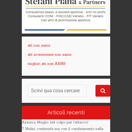
siti non aams
siti scommesse non aams
migliori siti non AAMS
Articoli recenti
Azzurra Maglio: bel colpo per l’attacco!
7 Mulini, continuità ma con il cambiamento nella