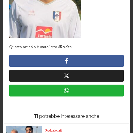
Questo articolo è stato letto
65
volte.
Ti potrebbe interessare anche
Redazionali