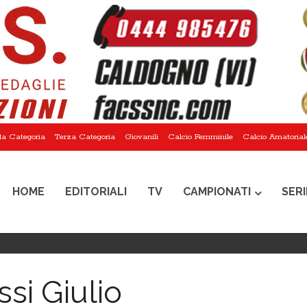
a Categoria
Terza Categoria
Giovanili
Calcio Femminile
Calcio Amatorial
HOME
EDITORIALI
TV
CAMPIONATI
SERI
si Giulio