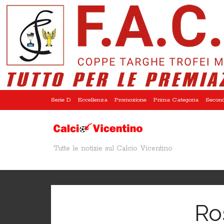
Serie D
Eccellenza
Promozione
Prima Categoria
Second
Tutte le notizie sul Calcio Vicentino
Ros