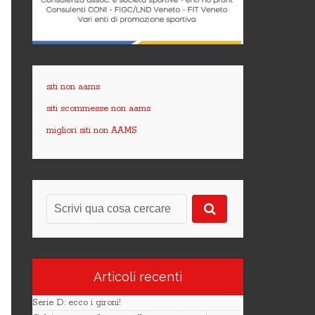
siti non aams
siti scommesse non aams
migliori siti non AAMS
Articoli recenti
Serie D: ecco i gironi!