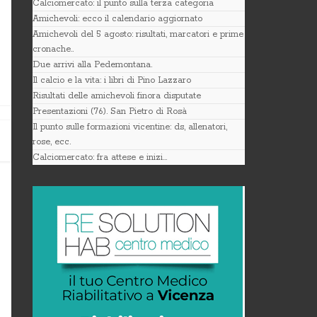
Calciomercato: il punto sulla terza categoria
Amichevoli: ecco il calendario aggiornato
Amichevoli del 5 agosto: risultati, marcatori e prime
cronache..
Due arrivi alla Pedemontana.
Il calcio e la vita: i libri di Pino Lazzaro
Risultati delle amichevoli finora disputate
Presentazioni (76). San Pietro di Rosà
Il punto sulle formazioni vicentine: ds, allenatori,
rose, ecc.
Calciomercato: fra attese e inizi…