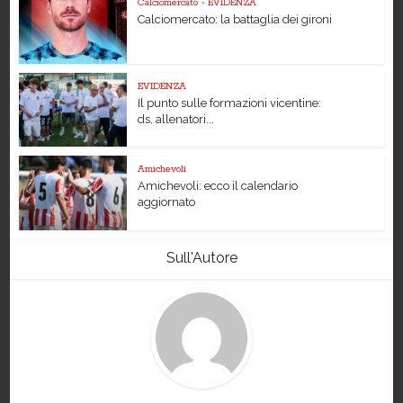
Calciomercato
•
EVIDENZA
Calciomercato: la battaglia dei gironi
EVIDENZA
Il punto sulle formazioni vicentine:
ds, allenatori...
Amichevoli
Amichevoli: ecco il calendario
aggiornato
Sull'Autore