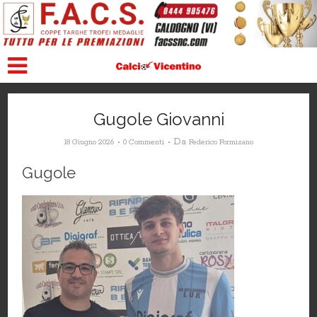
Gugole Giovanni
Da
18 Giugno 2026
0 Commenti
Federico Formisano
Gugole