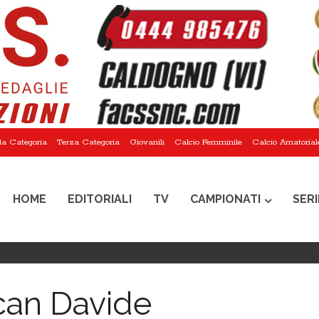
a Categoria
Terza Categoria
Giovanili
Calcio Femminile
Calcio Amatorial
HOME
EDITORIALI
TV
CAMPIONATI
SERI
an Davide