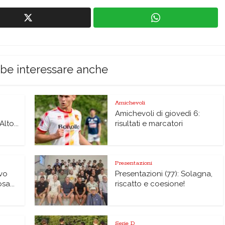
bbe interessare anche
Amichevoli
Amichevoli di giovedì 6:
lto...
risultati e marcatori
Presentazioni
vo
Presentazioni (77): Solagna,
sa...
riscatto e coesione!
Serie D