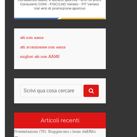
siti non aams
siti scommesse non aams
migliori siti non AAMS
Articoli recenti
Presentazioni (78): Ruggiscono i leoni dell’Alto