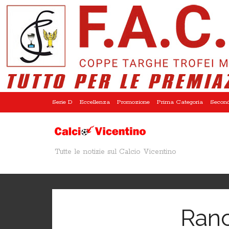
Serie D
Eccellenza
Promozione
Prima Categoria
Second
Tutte le notizie sul Calcio Vicentino
Ranc