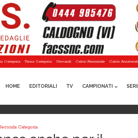
a Categoria
Terza Categoria
Giovanili
Calcio Femminile
Calcio Amatorial
HOME
EDITORIALI
TV
CAMPIONATI
SERI
Seconda Categoria