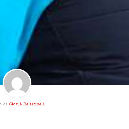
to da
Giosuè Belardinelli
o