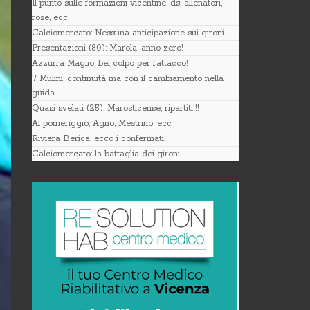
Il punto sulle formazioni vicentine: ds, allenatori,
rose, ecc.
Calciomercato: Nessuna anticipazione sui gironi
Presentazioni (80): Marola, anno zero!
Azzurra Maglio: bel colpo per l’attacco!
7 Mulini, continuità ma con il cambiamento nella
guida
Quasi svelati (25): Marosticense, ripartiti!!!
Al pomeriggio, Agno, Mestrino, ecc
Riviera Berica: ecco i confermati!
Calciomercato: la battaglia dei gironi