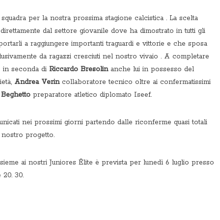
squadra per la nostra prossima stagione calcistica . La scelta
direttamente dal settore giovanile dove ha dimostrato in tutti gli
 portarli a raggiungere importanti traguardi e vittorie e che sposa
lusivamente da ragazzi cresciuti nel nostro vivaio . A completare
e in seconda di
Riccardo Bresolin
anche lui in possesso del
ietà,
Andrea Verin
collaboratore tecnico oltre ai confermatissimi
 Beghetto
preparatore atletico diplomato Iseef.
icati nei prossimi giorni partendo dalle riconferme quasi totali
 nostro progetto.
sieme ai nostri Juniores Ēlite è prevista per lunedì 6 luglio presso
 20. 30.