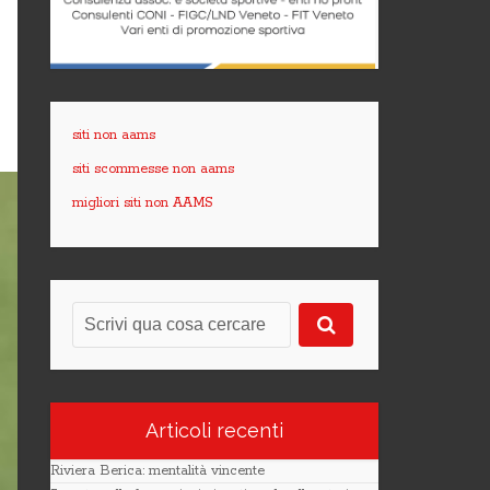
siti non aams
siti scommesse non aams
migliori siti non AAMS
Articoli recenti
Riviera Berica: mentalità vincente