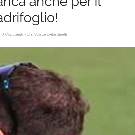
nca anche per il
drifoglio!
0 Commenti
Da
Giosuè Belardinelli