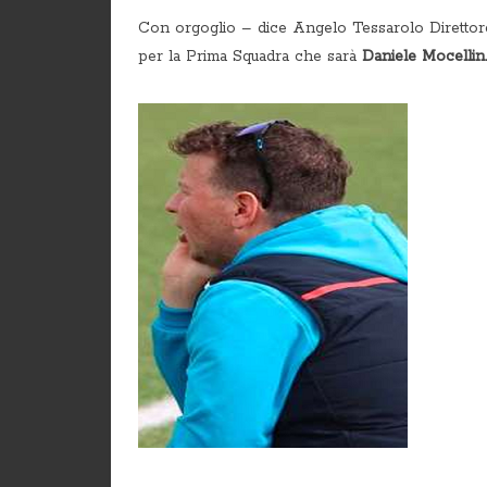
Con orgoglio – dice Angelo Tessarolo Direttore
per la Prima Squadra che sarà
Daniele Mocellin.