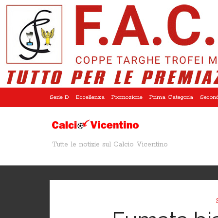
Serie D
Eccellenza
Promozione
Prima Categoria
Second
Tutte le notizie sul Calcio Vicentino