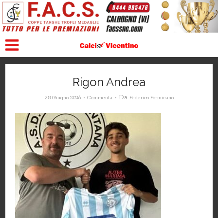
Rigon Andrea
Da
25 Giugno 2026
Commenta
Federico Formisano