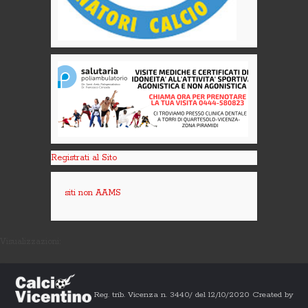
Registrati al Sito
siti non AAMS
Visualizzazioni:
Reg. trib. Vicenza n. 3440/ del 12/10/2020 Created by