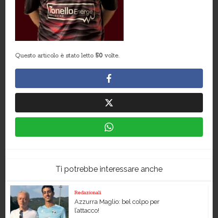
Questo articolo è stato letto
50
volte.
Ti potrebbe interessare anche
Redazionali
Azzurra Maglio: bel colpo per
l’attacco!