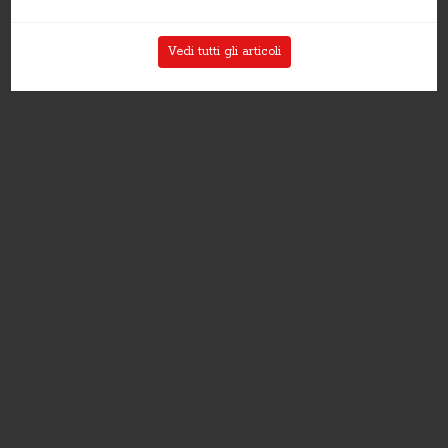
Vedi tutti gli articoli