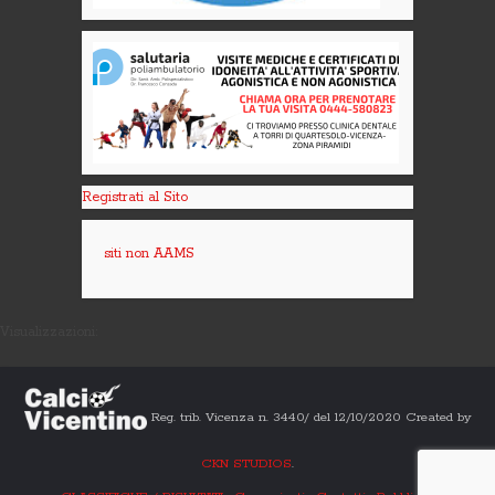
Registrati al Sito
siti non AAMS
Visualizzazioni:
Reg. trib. Vicenza n. 3440/ del 12/10/2020 Created by
CKN STUDIOS
.