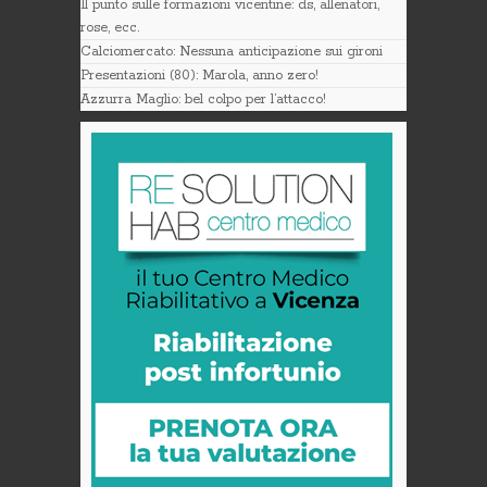
Il punto sulle formazioni vicentine: ds, allenatori,
rose, ecc.
Calciomercato: Nessuna anticipazione sui gironi
Presentazioni (80): Marola, anno zero!
Azzurra Maglio: bel colpo per l’attacco!