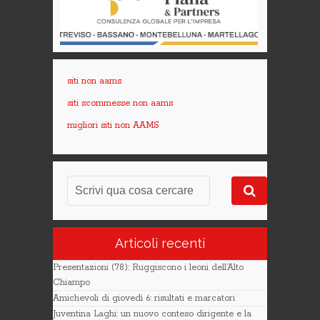
siti non aams
siti scommesse non aams
migliori siti non AAMS
Articoli recenti
Presentazioni (78): Ruggiscono i leoni dell’Alto
Chiampo
Amichevoli di giovedì 6: risultati e marcatori
Juventina Laghi: un nuovo conteso dirigente e la