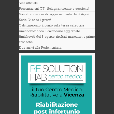
rosa ufficiale!
Presentazioni (77): Solagna, riscatto e coesione!
Giocatori disponibili: aggiornamento del 6 Agosto
Serie D: ecco i gironi!
Calciomercato: il punto sulla terza categoria
Amichevoli: ecco il calendario aggiornato
Amichevoli del 5 agosto: risultati, marcatori e prime
cronache..
Due arrivi alla Pedemontana.