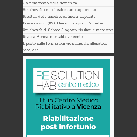
Calciomercato della domenica
Amichevoli: ecco il calendario aggiornato
Risultati delle amichevoli finora disputate
Presentazioni (82): Union Cologna – Minerbe
Amichevoli di Sabato 8 agosto: risultati e marcatori
Riviera Berica: mentalità vincente
Il punto sulle formazioni vicentine: ds, allenatori,
rose, ecc.