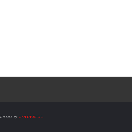
0 Created by
CKN STUDIOS
.