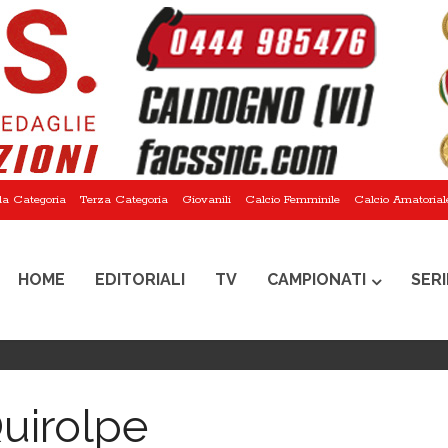
a Categoria
Terza Categoria
Giovanili
Calcio Femminile
Calcio Amatorial
HOME
EDITORIALI
TV
CAMPIONATI
SERI
uirolpe