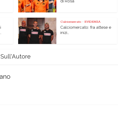
di Rosà
Calciomercato
EVIDENZA
•
i
Calciomercato: fra attese e
.
inizi…
Sull'Autore
sano