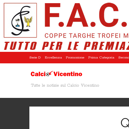
Serie D
Eccellenza
Promozione
Prima Categoria
Second
Tutte le notizie sul Calcio Vicentino
Q