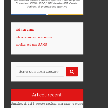
siti non aams
siti scommesse non aams
migliori siti non AAMS
Articoli recenti
Amichevoli del 5 agosto: risultati, marcatori e prime