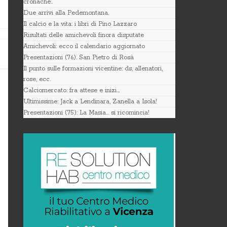
cronache..
Due arrivi alla Pedemontana.
Il calcio e la vita: i libri di Pino Lazzaro
Risultati delle amichevoli finora disputate
Amichevoli: ecco il calendario aggiornato
Presentazioni (76). San Pietro di Rosà
Il punto sulle formazioni vicentine: ds, allenatori,
rose, ecc.
Calciomercato: fra attese e inizi…
Ultimissime: Jack a Lendinara, Zanella a Isola!
Presentazioni (75): La Masia… si ricomincia!