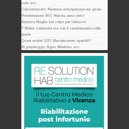
rose, ecc.
Calciomercato: Nessuna anticipazione sui gironi
Presentazioni (80): Marola, anno zero!
Azzurra Maglio: bel colpo per l’attacco!
7 Mulini, continuità ma con il cambiamento nella
guida
Quasi svelati (25): Marosticense, ripartiti!!!
Al pomeriggio, Agno, Mestrino, ecc