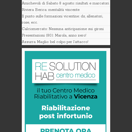
Amichevoli di Sabato 8 agosto: risultati e marcatori
Riviera Berica: mentalità vincente
Il punto sulle formazioni vicentine: ds, allenatori,
rose, ecc.
Calciomercato: Nessuna anticipazione sui gironi
Presentazioni (80): Marola, anno zero!
Azzurra Maglio: bel colpo per l’attacco!