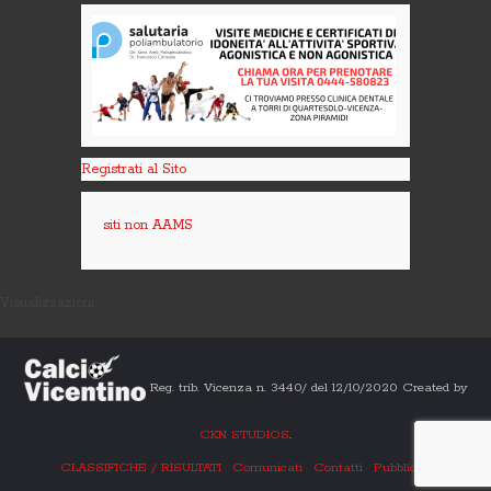
Registrati al Sito
siti non AAMS
Visualizzazioni:
Reg. trib. Vicenza n. 3440/ del 12/10/2020 Created by
CKN STUDIOS
.
CLASSIFICHE / RISULTATI
Comunicati
Contatti
Pubblicità