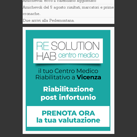
Amichevoli: ecco il calendario aggiornato
Amichevoli del 5 agosto: risultati, marcatori e prime
cronache..
Due arrivi alla Pedemontana.