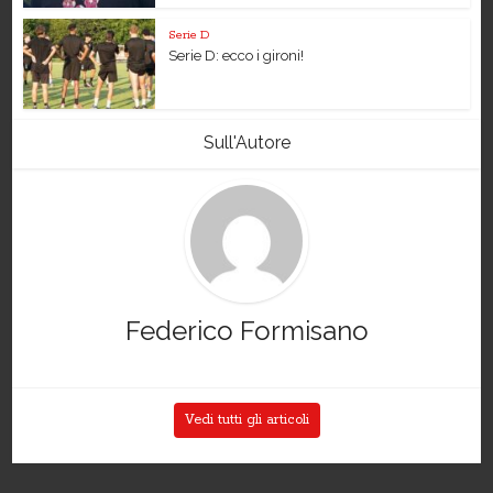
Serie D
Serie D: ecco i gironi!
Sull'Autore
Federico Formisano
Vedi tutti gli articoli