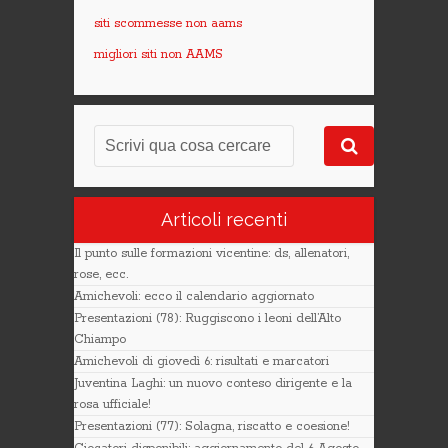
siti scommesse non aams
migliori siti non AAMS
Articoli recenti
Il punto sulle formazioni vicentine: ds, allenatori,
rose, ecc.
Amichevoli: ecco il calendario aggiornato
Presentazioni (78): Ruggiscono i leoni dell’Alto
Chiampo
Amichevoli di giovedì 6: risultati e marcatori
Juventina Laghi: un nuovo conteso dirigente e la
rosa ufficiale!
Presentazioni (77): Solagna, riscatto e coesione!