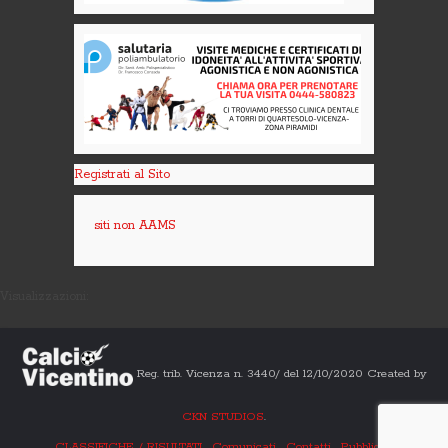
Registrati al Sito
siti non AAMS
Visualizzazioni:
Reg. trib. Vicenza n. 3440/ del 12/10/2020 Created by
CKN STUDIOS
.
CLASSIFICHE / RISULTATI
Comunicati
Contatti
Pubblicità