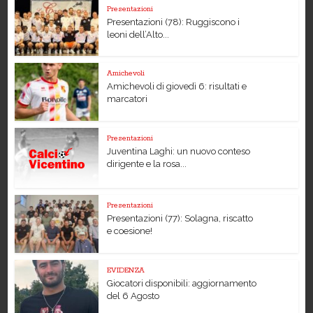
Presentazioni
Presentazioni (78): Ruggiscono i
leoni dell’Alto...
Amichevoli
Amichevoli di giovedì 6: risultati e
marcatori
Presentazioni
Juventina Laghi: un nuovo conteso
dirigente e la rosa...
Presentazioni
Presentazioni (77): Solagna, riscatto
e coesione!
EVIDENZA
Giocatori disponibili: aggiornamento
del 6 Agosto