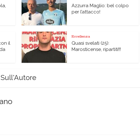
la,
Azzurra Maglio: bel colpo
per l’attacco!
Eccellenza
on il
Quasi svelati (25):
ida
Marosticense, ripartiti!!!
Sull'Autore
sano