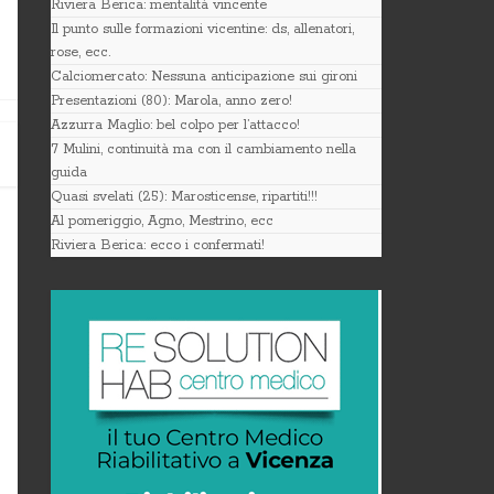
Riviera Berica: mentalità vincente
Il punto sulle formazioni vicentine: ds, allenatori,
rose, ecc.
Calciomercato: Nessuna anticipazione sui gironi
Presentazioni (80): Marola, anno zero!
Azzurra Maglio: bel colpo per l’attacco!
7 Mulini, continuità ma con il cambiamento nella
guida
Quasi svelati (25): Marosticense, ripartiti!!!
Al pomeriggio, Agno, Mestrino, ecc
Riviera Berica: ecco i confermati!