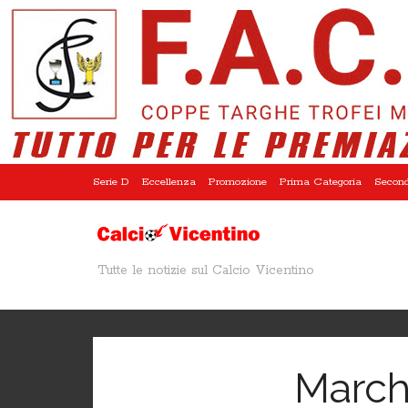
Serie D
Eccellenza
Promozione
Prima Categoria
Second
Tutte le notizie sul Calcio Vicentino
March