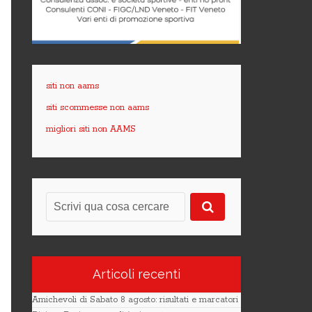
siti non aams
siti scommesse non aams
migliori siti non AAMS
Articoli recenti
Amichevoli di Sabato 8 agosto: risultati e marcatori