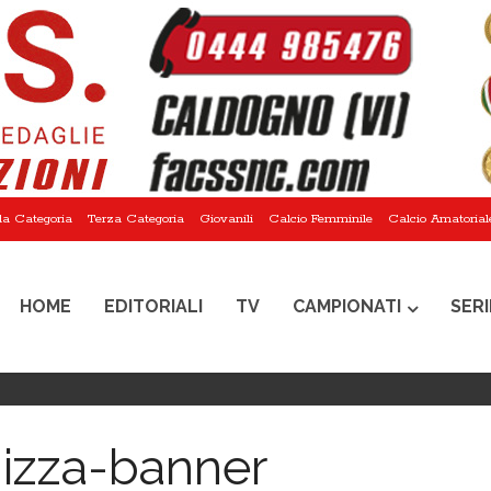
a Categoria
Terza Categoria
Giovanili
Calcio Femminile
Calcio Amatorial
HOME
EDITORIALI
TV
CAMPIONATI
SERI
izza-banner