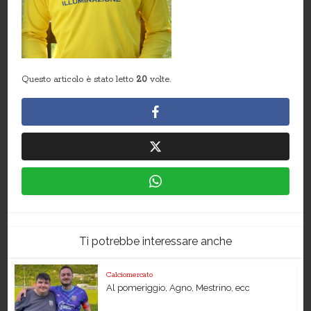
Questo articolo è stato letto
20
volte.
Ti potrebbe interessare anche
Calciomercato
Al pomeriggio, Agno, Mestrino, ecc