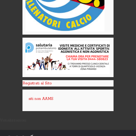
Registrati al Sito
siti non AAMS
Visualizzazioni: