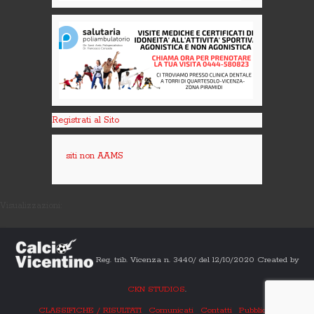
Registrati al Sito
siti non AAMS
Visualizzazioni:
Reg. trib. Vicenza n. 3440/ del 12/10/2020 Created by
CKN STUDIOS
.
CLASSIFICHE / RISULTATI
Comunicati
Contatti
Pubblicità