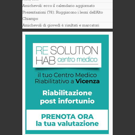
Amichevoli: ecco il calendario aggiornato
Presentazioni (78): Ruggiscono i leoni dell’Alto
Chiampo
Amichevoli di giovedì 6: risultati e marcatori