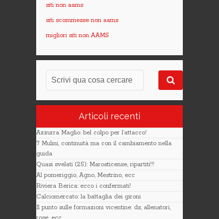
siti non aams
siti scommesse non aams
migliori siti non AAMS
Articoli recenti
Azzurra Maglio: bel colpo per l’attacco!
7 Mulini, continuità ma con il cambiamento nella
guida
Quasi svelati (25): Marosticense, ripartiti!!!
Al pomeriggio, Agno, Mestrino, ecc
Riviera Berica: ecco i confermati!
Calciomercato: la battaglia dei gironi
Il punto sulle formazioni vicentine: ds, allenatori,
rose, ecc.