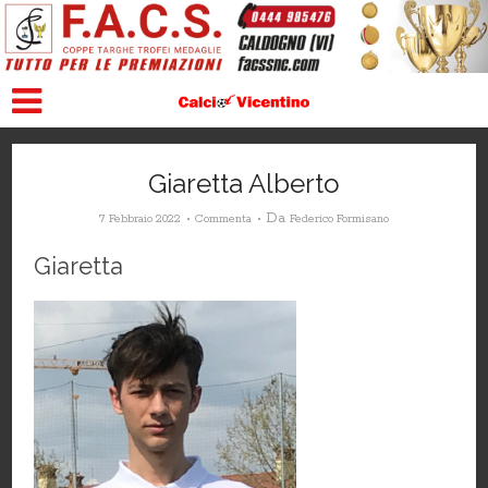
Giaretta Alberto
Da
7 Febbraio 2022
Commenta
Federico Formisano
Giaretta