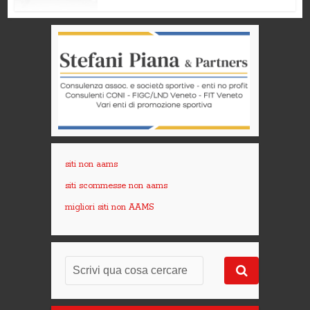
siti non aams
siti scommesse non aams
migliori siti non AAMS