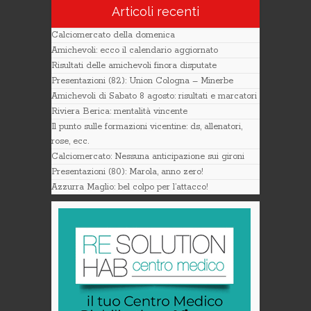
Articoli recenti
Calciomercato della domenica
Amichevoli: ecco il calendario aggiornato
Risultati delle amichevoli finora disputate
Presentazioni (82): Union Cologna – Minerbe
Amichevoli di Sabato 8 agosto: risultati e marcatori
Riviera Berica: mentalità vincente
Il punto sulle formazioni vicentine: ds, allenatori,
rose, ecc.
Calciomercato: Nessuna anticipazione sui gironi
Presentazioni (80): Marola, anno zero!
Azzurra Maglio: bel colpo per l’attacco!