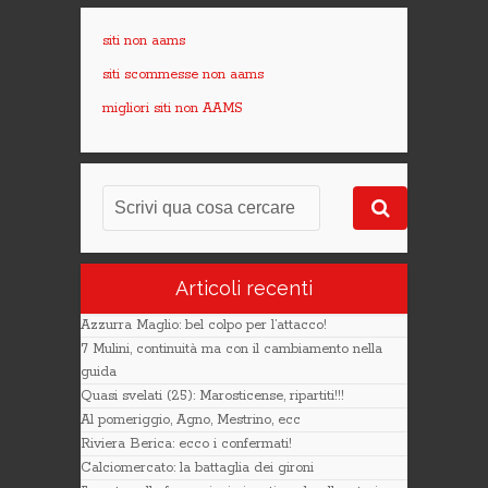
siti non aams
siti scommesse non aams
migliori siti non AAMS
Articoli recenti
Azzurra Maglio: bel colpo per l’attacco!
7 Mulini, continuità ma con il cambiamento nella
guida
Quasi svelati (25): Marosticense, ripartiti!!!
Al pomeriggio, Agno, Mestrino, ecc
Riviera Berica: ecco i confermati!
Calciomercato: la battaglia dei gironi