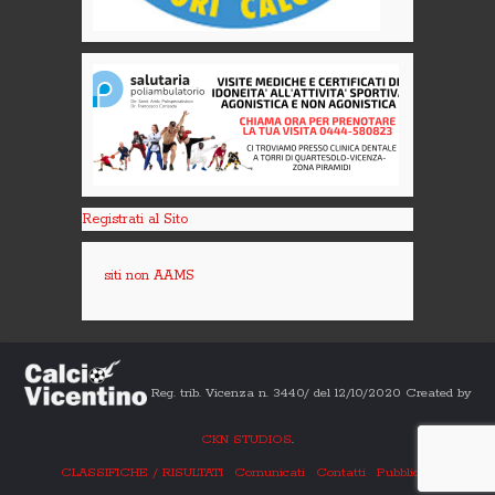
Registrati al Sito
siti non AAMS
Reg. trib. Vicenza n. 3440/ del 12/10/2020 Created by
CKN STUDIOS
.
CLASSIFICHE / RISULTATI
Comunicati
Contatti
Pubblicità