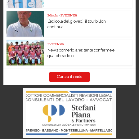
Edicola
•
EVIDENZA
L’edicola del giovedì: il tourbillon
continua
EVIDENZA
News pomeridiane: tante conferme e
qualche addio…
Carica il resto