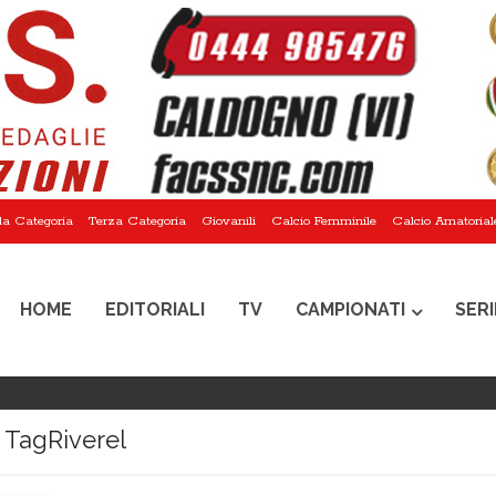
a Categoria
Terza Categoria
Giovanili
Calcio Femminile
Calcio Amatorial
HOME
EDITORIALI
TV
CAMPIONATI
SERI
TagRiverel