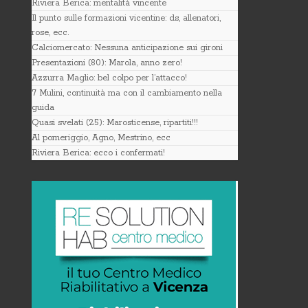
Riviera Berica: mentalità vincente
Il punto sulle formazioni vicentine: ds, allenatori,
rose, ecc.
Calciomercato: Nessuna anticipazione sui gironi
Presentazioni (80): Marola, anno zero!
Azzurra Maglio: bel colpo per l’attacco!
7 Mulini, continuità ma con il cambiamento nella
guida
Quasi svelati (25): Marosticense, ripartiti!!!
Al pomeriggio, Agno, Mestrino, ecc
Riviera Berica: ecco i confermati!