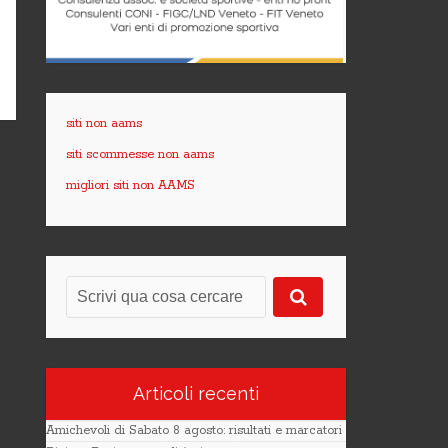
siti non aams
siti scommesse non aams
migliori siti non AAMS
Articoli recenti
Amichevoli di Sabato 8 agosto: risultati e marcatori