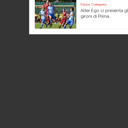
Prima Categoria
Alter Ego ci presenta gli
gironi di Prima...