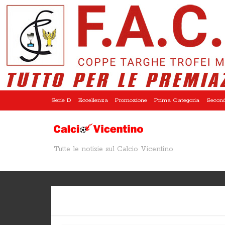
Serie D
Eccellenza
Promozione
Prima Categoria
Second
Tutte le notizie sul Calcio Vicentino