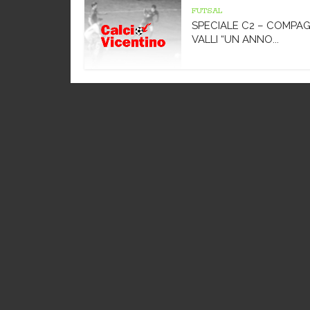
FUTSAL
SPECIALE C2 – COMPAG
VALLI “UN ANNO...