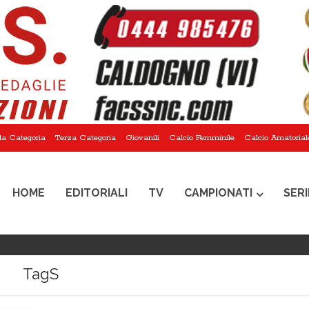
a Categoria
Terza Categoria
Giovanili
Calcio Femminile
Calcio Amatorial
HOME
EDITORIALI
TV
CAMPIONATI
SERI
TagS