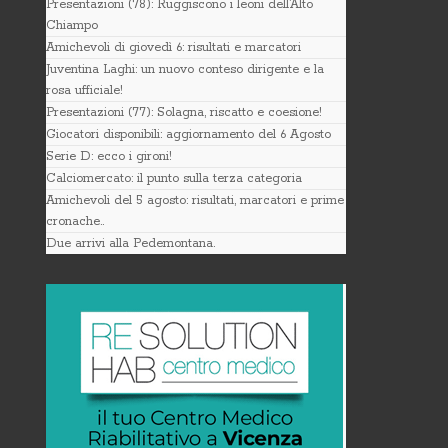
Presentazioni (78): Ruggiscono i leoni dell’Alto
Chiampo
Amichevoli di giovedì 6: risultati e marcatori
Juventina Laghi: un nuovo conteso dirigente e la
rosa ufficiale!
Presentazioni (77): Solagna, riscatto e coesione!
Giocatori disponibili: aggiornamento del 6 Agosto
Serie D: ecco i gironi!
Calciomercato: il punto sulla terza categoria
Amichevoli del 5 agosto: risultati, marcatori e prime
cronache..
Due arrivi alla Pedemontana.