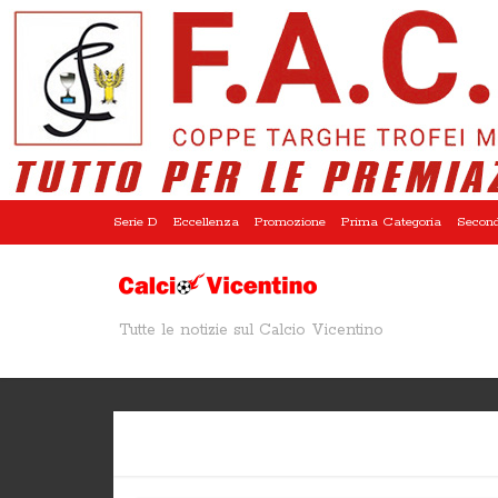
Serie D
Eccellenza
Promozione
Prima Categoria
Second
Tutte le notizie sul Calcio Vicentino