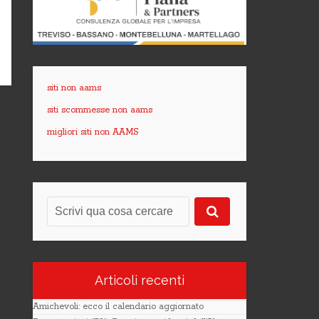
siti non aams
siti scommesse non aams
migliori siti non AAMS
Articoli recenti
Amichevoli: ecco il calendario aggiornato