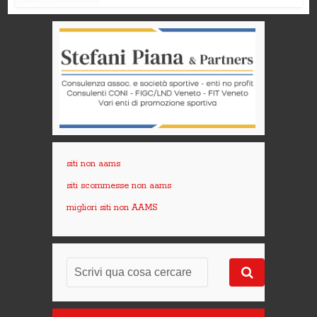
siti non aams
siti scommesse non aams
migliori siti non AAMS