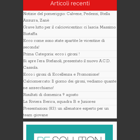
Articoli recenti
Notizie del pomeriggio: Calvene, Pedezzi, Stella
Azzurra, Zanè
Grave lutto per il calciovicentino: ci lascia Massimo
Bistaffa
Ecco come sono state spartite le vicentine di
seconda!
Prima Categoria: ecco i gironi !
Si apre l’era Stefanoli, presentato il nuovo A.C.D.
Cassola.
Ecco i gironi di Eccellenza e Promozione!
Calciomercato: Il giorno dei gironi, vediamo quante
ne azzecchiamo!
Risultati di domenica 9 agosto
La Riviera Berica, squadra B e Juniores
Presentazioni (83): un allenatore esperto per un
team giovane