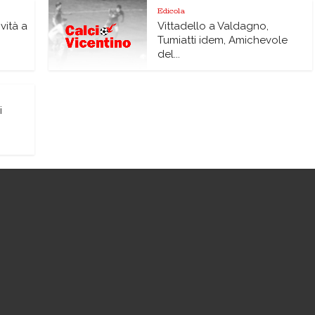
Edicola
vità a
Vittadello a Valdagno,
Tumiatti idem, Amichevole
del...
i