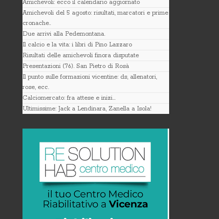
Amichevoli: ecco il calendario aggiornato
Amichevoli del 5 agosto: risultati, marcatori e prime
cronache..
Due arrivi alla Pedemontana.
Il calcio e la vita: i libri di Pino Lazzaro
Risultati delle amichevoli finora disputate
Presentazioni (76). San Pietro di Rosà
Il punto sulle formazioni vicentine: ds, allenatori,
rose, ecc.
Calciomercato: fra attese e inizi…
Ultimissime: Jack a Lendinara, Zanella a Isola!