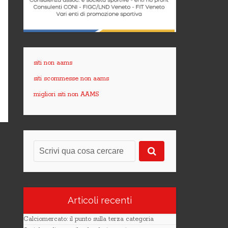
siti non aams
siti scommesse non aams
migliori siti non AAMS
Articoli recenti
Calciomercato: il punto sulla terza categoria