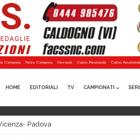
a Categoria
Terza Categoria
Giovanili
Calcio Femminile
Calcio Amatorial
HOME
EDITORIALI
TV
CAMPIONATI
SERI
Vicenza- Padova