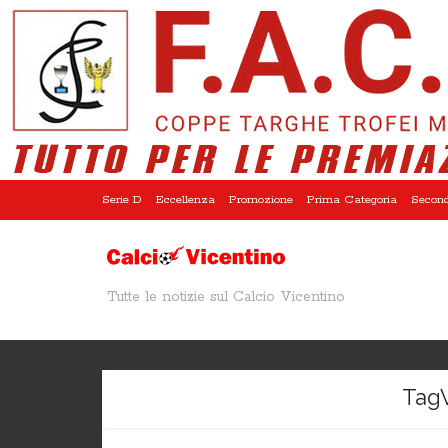
Serie D
Eccellenza
Promozione
Prima Categoria
Second
Tutte le notizie sul Calcio Vicentino
Tag