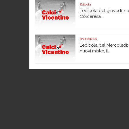
Edicola
L’edicola del giovedì: no
Colceresa...
EVIDENZA
L’edicola del Mercoledì: 
nuovi mister, il...