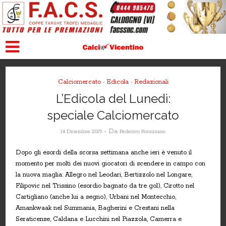
Calciomercato
Edicola
Redazionali
•
•
L’Edicola del Lunedì:
speciale Calciomercato
Da
14 Dicembre 2015
Federico Formisano
Dopo gli esordi della scorsa settimana anche ieri è venuto il
momento per molti dei nuovi giocatori di scendere in campo con
la nuova maglia: Allegro nel Leodari, Bertizzolo nel Longare,
Filipovic nel Trissino (esordio bagnato da tre gol), Cirotto nel
Cartigliano (anche lui a segno), Urbani nel Montecchio,
Amankwaak nel Summania, Bagherini e Crestani nella
Seraticense, Caldana e Lucchini nel Piazzola, Camerra e