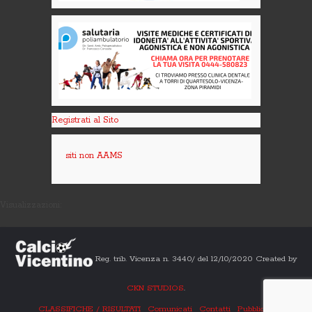
Registrati al Sito
siti non AAMS
Visualizzazioni:
Reg. trib. Vicenza n. 3440/ del 12/10/2020 Created by
CKN STUDIOS
.
CLASSIFICHE / RISULTATI
Comunicati
Contatti
Pubblicità