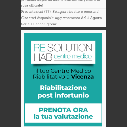
rosa ufficiale!
Presentazioni (77): Solagna, riscatto e coesione!
Giocatori disponibili: aggiornamento del 6 Agosto
Serie D: ecco i gironi!