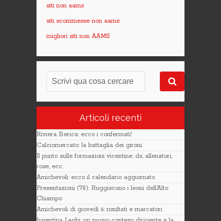
siti non aams
siti scommesse non aams
migliori siti non AAMS
Articoli recenti
Riviera Berica: ecco i confermati!
Calciomercato: la battaglia dei gironi
Il punto sulle formazioni vicentine: ds, allenatori,
rose, ecc.
Amichevoli: ecco il calendario aggiornato
Presentazioni (78): Ruggiscono i leoni dell’Alto
Chiampo
Amichevoli di giovedì 6: risultati e marcatori
Juventina Laghi: un nuovo conteso dirigente e la