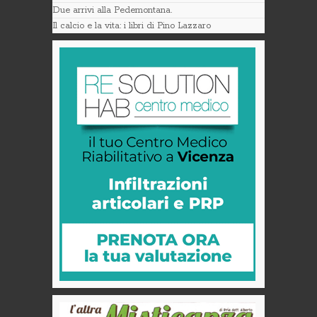
Due arrivi alla Pedemontana.
Il calcio e la vita: i libri di Pino Lazzaro