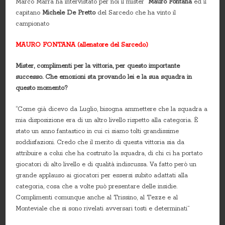
Marco Marra ha intervistato per noi il mister
Mauro Fontana
ed il
capitano
Michele De Pretto
del Sarcedo che ha vinto il
campionato
MAURO FONTANA (allenatore del Sarcedo)
Mister, complimenti per la vittoria, per questo importante
successo. Che emozioni sta provando lei e la sua squadra in
questo momento?
“Come già dicevo da Luglio, bisogna ammettere che la squadra a
mia disposizione era di un altro livello rispetto alla categoria. È
stato un anno fantastico in cui ci siamo tolti grandissime
soddisfazioni. Credo che il merito di questa vittoria sia da
attribuire a colui che ha costruito la squadra, di chi ci ha portato
giocatori di alto livello e di qualità indiscussa. Va fatto però un
grande applauso ai giocatori per essersi subito adattati alla
categoria, cosa che a volte può presentare delle insidie.
Complimenti comunque anche al Trissino, al Tezze e al
Monteviale che si sono rivelati avversari tosti e determinati”