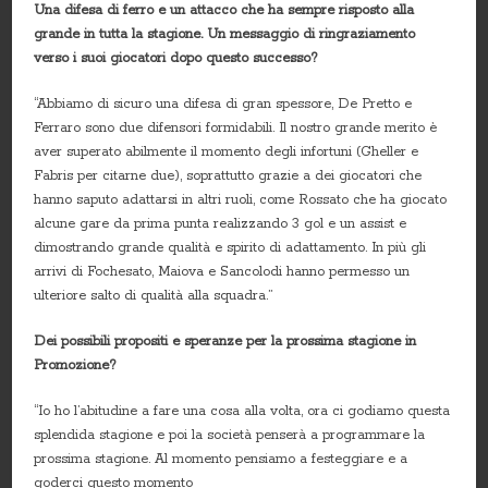
Una difesa di ferro e un attacco che ha sempre risposto alla
grande in tutta la stagione. Un messaggio di ringraziamento
verso i suoi giocatori dopo questo successo?
“Abbiamo di sicuro una difesa di gran spessore, De Pretto e
Ferraro sono due difensori formidabili. Il nostro grande merito è
aver superato abilmente il momento degli infortuni (Gheller e
Fabris per citarne due), soprattutto grazie a dei giocatori che
hanno saputo adattarsi in altri ruoli, come Rossato che ha giocato
alcune gare da prima punta realizzando 3 gol e un assist e
dimostrando grande qualità e spirito di adattamento. In più gli
arrivi di Fochesato, Maiova e Sancolodi hanno permesso un
ulteriore salto di qualità alla squadra.”
Dei possibili propositi e speranze per la prossima stagione in
Promozione?
“Io ho l’abitudine a fare una cosa alla volta, ora ci godiamo questa
splendida stagione e poi la società penserà a programmare la
prossima stagione. Al momento pensiamo a festeggiare e a
goderci questo momento