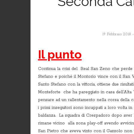
Seconda Cate
19 Febbraio 2018
Il punto
Continua la crisi del Real San Zeno che perde l
Stefano e poiché il Montorio vince con il San Vi
Santo Stefano con la vittoria, ottiene due risult
Monteforte che ha pareggiato in casa dell’Alta V
pensare ad un rallentamento nella corsa della ca
i primi inseguitori sono incappati a loro volta i
baldanza. La squadra di Crespadoro dopo aver ba
rimane vicino alla zona play-off avendo avvici
San Pietro che aveva vinto con il Gazzolo non v