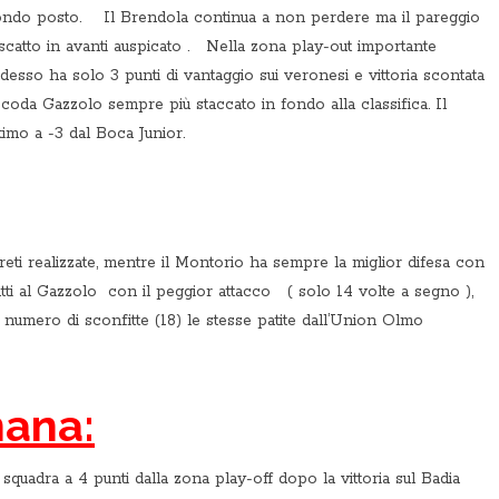
condo posto. Il Brendola continua a non perdere ma il pareggio
scatto in avanti auspicato . Nella zona play-out importante
adesso ha solo 3 punti di vantaggio sui veronesi e vittoria scontata
coda Gazzolo sempre più staccato in fondo alla classifica. Il
imo a -3 dal Boca Junior.
reti realizzate, mentre il Montorio ha sempre la miglior difesa con
utti al Gazzolo con il peggior attacco ( solo 14 volte a segno ),
or numero di sconfitte (18) le stesse patite dall’Union Olmo
mana:
 squadra a 4 punti dalla zona play-off dopo la vittoria sul Badia