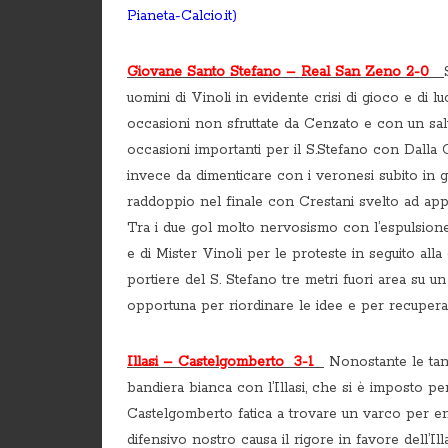
Pianeta-Calcio.it)
Giovane Santo Stefano – Real San Zeno 2-0
uomini di Vinoli in evidente crisi di gioco e di 
occasioni non sfruttate da Cenzato e con un sal
occasioni importanti per il S.Stefano con Dalla
invece da dimenticare con i veronesi subito in g
raddoppio nel finale con Crestani svelto ad app
Tra i due gol molto nervosismo con l’espulsion
e di Mister Vinoli per le proteste in seguito alla
portiere del S. Stefano tre metri fuori area su u
opportuna per riordinare le idee e per recupera
Illasi – Castelgomberto 3-1
Nonostante le tant
bandiera bianca con l’Illasi, che si è imposto pe
Castelgomberto fatica a trovare un varco per e
difensivo nostro causa il rigore in favore dell’Il