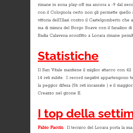
rimane in zona play-off ma ancora a -9 dal se
con il Colognola certo non gli permette quello 
vittoria dell’Illasi contro il Castelgomberto che 
ma di misura del Borgo Soave con il fanalino di 
Badia Calavena sconfitto a Locara rimane penult
Statistiche
Il San Vitale mantiene il miglior attacco con 42 
14 reti subite. I record negativi appartengono t
la peggior difesa (56 reti incassate ) e il maggi
Creazzo nel girone E.
I top della setti
Fabio Faccin
: Il tecnico del Locara porta la sua