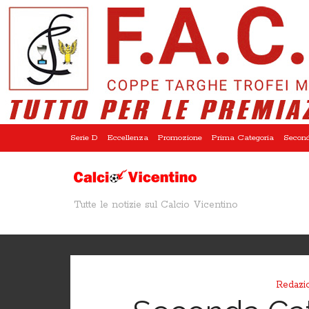
Serie D
Eccellenza
Promozione
Prima Categoria
Second
Tutte le notizie sul Calcio Vicentino
Redazio