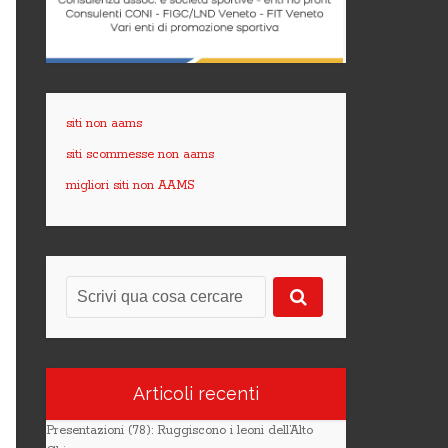
siti non aams
siti scommesse non aams
migliori siti non AAMS
Articoli recenti
Presentazioni (78): Ruggiscono i leoni dell’Alto