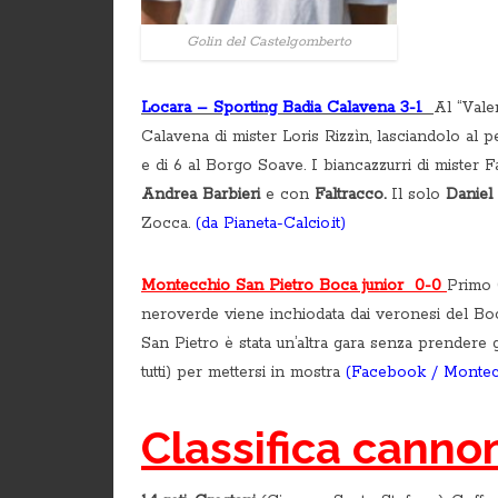
Golin del Castelgomberto
Locara – Sporting Badia Calavena 3-1
Al “Valen
Calavena di mister Loris Rizzìn, lasciandolo al pe
e di 6 al Borgo Soave. I biancazzurri di mister
Andrea Barbieri
e con
Faltracco.
Il solo
Daniel 
Zocca.
(da Pianeta-Calcio.it)
Montecchio San Pietro Boca junior 0-0
Primo 0
neroverde viene inchiodata dai veronesi del Boc
San Pietro è stata un’altra gara senza prendere 
tutti) per mettersi in mostra
(Facebook / Montec
Classifica cannon