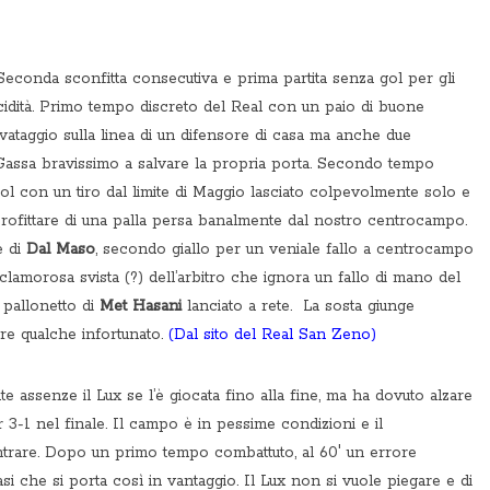
Seconda sconfitta consecutiva e prima partita senza gol per gli
lucidità. Primo tempo discreto del Real con un paio di buone
vataggio sulla linea di un difensore di casa ma anche due
 Gassa bravissimo a salvare la propria porta. Secondo tempo
ol con un tiro dal limite di Maggio lasciato colpevolmente solo e
rofittare di una palla persa banalmente dal nostro centrocampo.
e di
Dal Maso
, secondo giallo per un veniale fallo a centrocampo
 clamorosa svista (?) dell’arbitro che ignora un fallo di mano del
n pallonetto di
Met Hasani
lanciato a rete. La sosta giunge
re qualche infortunato.
(Dal sito del Real San Zeno)
e assenze il Lux se l’è giocata fino alla fine, ma ha dovuto alzare
r 3-1 nel finale. Il campo è in pessime condizioni e il
ntrare. Dopo un primo tempo combattuto, al 60′ un errore
lasi che si porta così in vantaggio. Il Lux non si vuole piegare e di