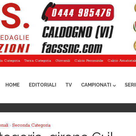
a Categoria
Terza Categoria
Giovanili
Calcio Femminile
Calcio Amatorial
HOME
EDITORIALI
TV
CAMPIONATI
SERI
nali
Seconda Categoria
•