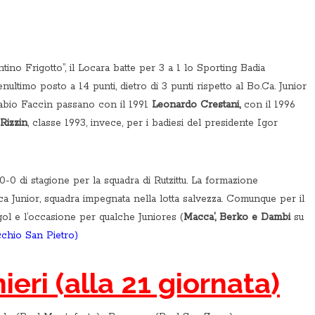
tino Frigotto”, il Locara batte per 3 a 1 lo Sporting Badia
nultimo posto a 14 punti, dietro di 3 punti rispetto al Bo.Ca. Junior
 Fabio Faccìn passano con il 1991
Leonardo Crestani,
con il 1996
Rizzin
, classe 1993, invece, per i badiesi del presidente Igor
-0 di stagione per la squadra di Rutzittu. La formazione
a Junior, squadra impegnata nella lotta salvezza. Comunque per il
gol e l’occasione per qualche Juniores (
Macca’, Berko e Dambi
su
chio San Pietro)
ieri (alla 21 giornata)