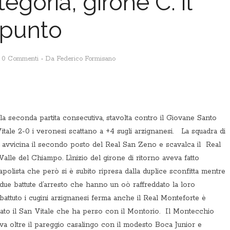
goria, girone C: il
punto
0 Commenti
Da
Federico Formisano
a seconda partita consecutiva, stavolta contro il Giovane Santo
tale 2-0 i veronesi scattano a +4 sugli arzignanesi. La squadra di
ati avvicina il secondo posto del Real San Zeno e scavalca il Real
alle del Chiampo. L’inizio del girone di ritorno aveva fatto
polista che però si è subito ripresa dalla duplice sconfitta mentre
n due battute d’arresto che hanno un oò raffreddato la loro
ttuto i cugini arzignanesi ferma anche il Real Monteforte è
nato il San Vitale che ha perso con il Montorio. Il Montecchio
a oltre il pareggio casalingo con il modesto Boca Junior e