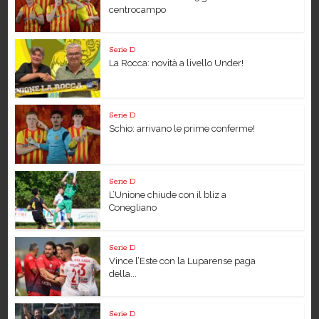
centrocampo
Serie D
La Rocca: novità a livello Under!
Serie D
Schio: arrivano le prime conferme!
Serie D
L’Unione chiude con il bliz a
Conegliano
Serie D
Vince l’Este con la Luparense paga
della...
Serie D