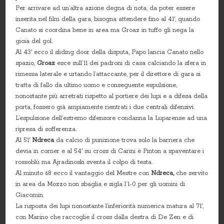
Per arrivare ad un’altra azione degna di nota, da poter essere
inserita nel film della gara, bisogna attendere fino al 41′, quando
Canato si coordina bene in area ma Groaz in tuffo gli nega la
gioia del gol.
Al 43′ ecco il sliding door della disputa, Papo lancia Canato nello
spazio,
Groaz
esce sull’11 dei padroni di casa calciando la sfera in
rimessa laterale e urtando l’attaccante, per il direttore di gara si
tratta di fallo da ultimo uomo e conseguente espulsione,
nonostante più arretrati rispetto al portiere dei lupi e a difesa della
porta, fossero già ampiamente rientrati i due centrali difensivi.
L’espulsione dell’estremo difensore condanna la Luparense ad una
ripresa di sofferenza.
Al 51′
Ndreca
da calcio di punizione trova solo la barriera che
devia in corner e al 54′ su cross di Carini è Pinton a spaventare i
rossoblù ma Ajradinoski sventa il colpo di testa.
Al minuto 68 ecco il vantaggio del Mestre con
Ndreca,
che servito
in area da Mozzo non sbaglia e sigla l’1-0 per gli uomini di
Giacomin.
La risposta dei lupi nonostante l’inferiorità numerica matura al 71′,
con Marino che raccoglie il cross dalla destra di De Zen e di