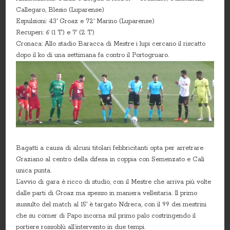
Callegaro, Blesio (Luparense)
Espulsioni: 43′ Groaz e 72′ Marino (Luparense)
Recuperi: 6′ (1 T) e 7′ (2 T)
Cronaca: Allo stadio Baracca di Mestre i lupi cercano il riscatto
dopo il ko di una settimana fa contro il Portogruaro.
Bagatti a causa di alcuni titolari febbricitanti opta per arretrare
Graziano al centro della difesa in coppia con Semenzato e Calì
unica punta.
L’avvio di gara è ricco di studio, con il Mestre che arriva più volte
dalle parti di Groaz ma spesso in maniera velleitaria. Il primo
sussulto del match al 15′ è targato Ndreca, con il 99 dei mestrini
che su corner di Papo incorna sul primo palo costringendo il
portiere rossoblù all’intervento in due tempi.