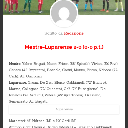
Scritto da
Redazione
Mestre-Luparense 2-0 (0-0 p.t.)
Mestre
: Yabre, Brigati, Maset, Frison (88′ Spinelli), Viviani (56′ Rivi),
Canato (48′ Imputato), Boscolo, Carini, Mozzo, Pinton, Ndreca (72′
Carli). All. Giacomin
Luparense:
Groaz, De Zen, Blesio, Gabbianelli (72′ Bianco),
Marino, Callegaro (72′ Cuccato), Calì (76′ Buongiorno), De
Rinaldis (76′ Arduini), Vetere (45′ Ajradinoski), Graziano,
Semenzato. All. Bagatti
Luparense
Marcatori: 68′ Ndreca (M) e 90′ Carli (M)
Ammonizioni: Carini e Brigati (Mestre) – Graziano, Gabbianelli,