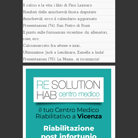
Il calcio e la vita: i libri di Pino Lazzaro
Risultati delle amichevoli finora disputate
Amichevoli: ecco il calendario aggiornato
Presentazioni (76). San Pietro di Rosà
Il punto sulle formazioni vicentine: ds, allenatori,
rose, ecc.
Calciomercato: fra attese e inizi…
Ultimissime: Jack a Lendinara, Zanella a Isola!
Presentazioni (75): La Masia… si ricomincia!