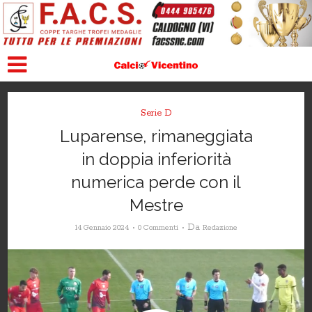
Serie D
Luparense, rimaneggiata
in doppia inferiorità
numerica perde con il
Mestre
Da
14 Gennaio 2024
0 Commenti
Redazione