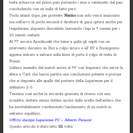
testa schiaccia sul primo palo portando i suoi a centimetri dal pari
concludendo con un nulla di fatto però.
Pochi istanti dopo, per proteste,
Marino
non solo verrà ammonito
ma nell’arco di pochi secondi il direttore di gara opterà anche per
l’espulsione, alquanto discutibile, lasciando i lupi in 9 uomini per i
20 minuti restanti.
Al 77′ ancora Ajradinoski che tiene a galla gli ospiti con un
intervento decisivo su Rivi a colpo sicuro e all’ 85′ è Buongiorno
appena entrato a salvare sulla linea di porta il colpo di testa di
Frison.
L’ultimo sussulto del match arriva al 90′ con Imputato che serve la
sfera a Carli che lascia partire una conclusione potente e precisa
che si deposita alle spalle del portiere della Luparense per il
definitivo 2-0.
Termina così anche la seconda giornata di ritorno con una
sconfitta, dettata senza dubbio anche dalle scelte dell’arbitro che
ha inevitabilmente condizionato l’andamento di un match in
estremo equilibrio.
Ufficio stampa Luparense FC – Alberto Penazzi
Questo articolo è stato letto
112
volte.