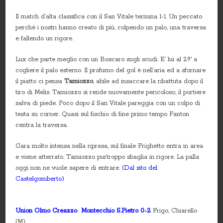
Il match d’alta classifica con il San Vitale termina 1-1. Un peccato
perchè i nostri hanno creato di più, colpendo un palo, una traversa
e fallendo un rigore.
Lux che parte meglio con un Boscaro sugli scudi. E’ lui al 29′ a
cogliere il palo esterno. Il profumo del gol è nell’aria ed a sfornare
il piatto ci pensa
Tamiozzo
, abile ad insaccare la ribattuta dopo il
tiro di Melis. Tamiozzo si rende nuovamente pericoloso, il portiere
salva di piede. Poco dopo il San Vitale pareggia con un colpo di
testa su corner. Quasi sul fischio di fine primo tempo Fanton
centra la traversa.
Gara molto intensa nella ripresa, sul finale Frighetto entra in area
e viene atterrato. Tamiozzo purtroppo sbaglia in rigore. La palla
oggi non ne vuole sapere di entrare.
(Dal sito del
Castelgomberto)
Union Olmo Creazzo Montecchio S.Pietro 0-2
Frigo, Chiarello
(M)