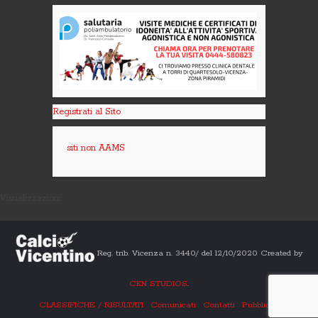
Registrati al Sito
siti non AAMS
Visualizzazioni:
Reg. trib. Vicenza n. 3440/ del 12/10/2020 Created by
CKN STUDIOS
.
CLASSIFICHE / RISULTATI
Comunicati
Contatti
Pubblicità