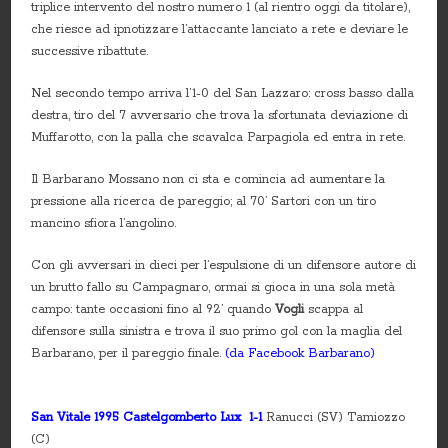
triplice intervento del nostro numero 1 (al rientro oggi da titolare),
che riesce ad ipnotizzare l’attaccante lanciato a rete e deviare le
successive ribattute.
Nel secondo tempo arriva l’1-0 del San Lazzaro: cross basso dalla
destra, tiro del 7 avversario che trova la sfortunata deviazione di
Muffarotto, con la palla che scavalca Parpagiola ed entra in rete.
Il Barbarano Mossano non ci sta e comincia ad aumentare la
pressione alla ricerca de pareggio; al 70’ Sartori con un tiro
mancino sfiora l’angolino.
Con gli avversari in dieci per l’espulsione di un difensore autore di
un brutto fallo su Campagnaro, ormai si gioca in una sola metà
campo: tante occasioni fino al 92’ quando
Vogli
scappa al
difensore sulla sinistra e trova il suo primo gol con la maglia del
Barbarano, per il pareggio finale.
(da Facebook Barbarano)
San Vitale 1995 Castelgomberto Lux 1-1
Ranucci (SV) Tamiozzo
(C)