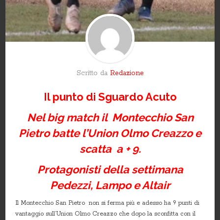
Scritto da
Redazione
Il punto di Sguardo Acuto
Nel big match il Montecchio San
Pietro batte l’Union Olmo Creazzo e
scatta a + 9.
Protagonisti della settimana
Pedezzi, Lampo e Altair
Il Montecchio San Pietro non si ferma più e adesso ha 9 punti di
vantaggio sull’Union Olmo Creazzo che dopo la sconfitta con il