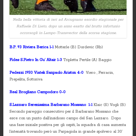
Nella bella vittoria di ieri ad Arcugnano esordio stagionale per
Raffaele Di Lieto, dopo un anno esatto dal brutto infortunio
occorsogli in Lampo-Transvector della scorsa stagione.
B.P. 93 Riviera Berica 1-1
Motterle (B) Dordevic (Rb)
Fides S.Pietro In Gu’ Altair 1-3
Tripletta Pertile (A) Baggio
Pedezzi 1950 Viatek Sanpaolo Ariston 4-0
Viero , Ferracin,
Prepelita, Sottoriva
Real Brogliano Campodoro 0-0
S.Lazzaro Serenissima Barbarano Mossano 1-1
Klaic (S) Vogli (B)
Secondo pareggio consecutivo per il Barbarano Mossano che
esce con un punto dall’insidioso campo del San Lazzaro. Dopo
una fase iniziale positiva per gli ospiti, la squadra di casa aumenta
l’intensità trovando però un Parpagiola in grande spolvero: al 30’