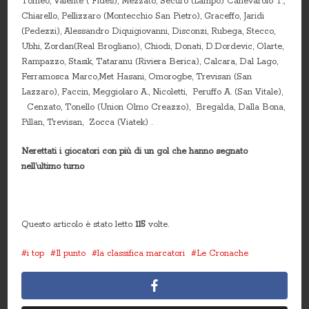
Tomeo, Valente ( Fides), Mezzato, Securo (Lampo) Canevarolo T.,
Chiarello, Pellizzaro (Montecchio San Pietro), Graceffo, Jaridi
(Pedezzi), Alessandro Diquigiovanni, Disconzi, Rubega, Stecco,
Ubhi, Zordan(Real Brogliano), Chiodi, Donati, D.Dordevic, Olarte,
Rampazzo, Stasik, Tataranu (Riviera Berica), Calcara, Dal Lago,
Ferramosca Marco,Met Hasani, Omorogbe, Trevisan (San
Lazzaro), Faccin, Meggiolaro A., Nicoletti, Peruffo A. (San Vitale),
Cenzato, Tonello (Union Olmo Creazzo), Bregalda, Dalla Bona,
Pillan, Trevisan, Zocca (Viatek) .
Nerettati i giocatori con più di un gol che hanno segnato
nell’ultimo turno
Questo articolo è stato letto
115
volte.
i top
Il punto
la classifica marcatori
Le Cronache