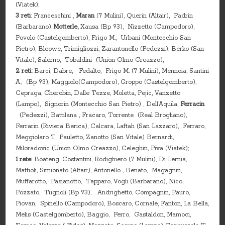
(Viatek);
3 reti
: Franceschini ,
Maran
(7 Mulini), Querin (Altair), Padrin
(Barbarano)
Motterle,
Xausa (Bp 93), Nizzetto (Campodoro),
Povolo (Castelgomberto), Frigo M., Urbani (Montecchio San
Pietro), Bleowe, Trimigliozzi, Zarantonello (Pedezzi), Berko (San
Vitale), Salerno, Tobaldini (Union Olmo Creazzo);
2 reti:
Barci, Dabre, Fedalto, Frigo M. (7 Mulini), Mennoia, Santini
A., (Bp 93), Maggiolo(Campodoro), Groppo (Castelgomberto),
Cepraga, Cherobin, Dalle Tezze, Moletta, Pejic, Vanzetto
(Lampo), Signorin (Montecchio San Pietro) , Dell’Aquila,
Ferracin
(Pedezzi), Battilana , Fracaro, Torrente (Real Brogliano),
Ferrarin (Riviera Berica), Calcara, Laftah (San Lazzaro), Ferraro,
Meggiolaro T., Pauletto, Zanotto (San Vitale) Bernardi,
Miloradovic (Union Olmo Creazzo), Celeghin, Piva (Viatek);
1 rete
: Boateng, Costantini, Rodighiero (7 Mulini), Di Lernia,
Mattioli, Simionato (Altair), Antonello , Benato, Magagnin,
Muffarotto, Pasianotto, Tapparo, Vogli (Barbarano), Nico,
Pozzato, Tugnoli (Bp 93), Andrighetto, Compagnin, Pauro,
Piovan, Spinello (Campodoro), Boscaro, Cornale, Fanton, La Bella,
Melis (Castelgomberto), Baggio, Ferro, Gastaldon, Mamoci,