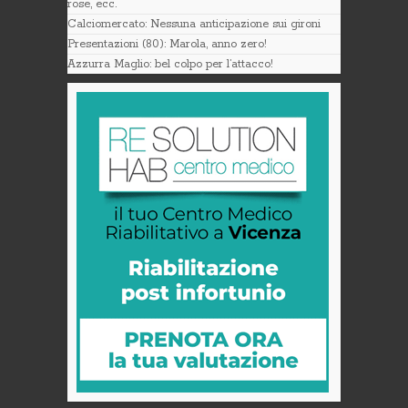
rose, ecc.
Calciomercato: Nessuna anticipazione sui gironi
Presentazioni (80): Marola, anno zero!
Azzurra Maglio: bel colpo per l’attacco!