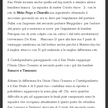
San Vitale incassa anche quella nel big match e sembra alzare
bandiera bianca. La squadra di mister Corato vince 2- con le
reti di
Mirko Frigo e Chiarello
ma soprattutto ottenendo il
successo giocando un ora in dieci per l’espulsione del portiere
Puller con l’ingresso del secondo portiere Meggiolaro per l’autore
del primo gol e mezzora in nove per l’espulsione di bomber
Pieropan reo di aver colpito con un calcio ( del tutto involontario)
l’avversario De Boni . Mancano 13 gare alla fine ma 9 punti di
vantaggio sembrano un bel bottino anche perché il Montecchio ha
il miglior attacco con 51 gol realizzati e la miglior differenza reti.
Il Castelgomberto pareggiando con il San Vitale raggiunge
l’Union Olmo Creazzo al secondo posto con i gol dei bomber
Ranucci e Tamiozzo
.
Adesso la differenza fra Union Olmo Creazzo e Castelgomberto
e il San Vitale è di 8 punti ma i castellani sono in ripresa e
potrebbero agganciare la zona play-off. Chi avrà qualche
difficoltà in più ad agganciare le finali post campionato sono le
squadre che occupano attualmente il quinto posto (le cittadine,
San Lazzaro e Pedezzi) staccate di 11 punti dal secondo posto.