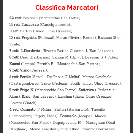
Classifica Marcatori
22 reti:
Pieropan (Montecchio San Pietro);
14 reti: Tamiozzo
(Castelgomberto);
11 reti:
Sartori (Union Olmo Creazzo);
10 reti:
Prepelita (
Pedezzi), Maran (Riviera Berica),
Ranucci
(San
Vitale);
9 reti:
L.Dordevic
(Riviera Berica Guarino L.(San Lazzaro);
8 reti:
Diao (Barbarano), Santini M. (Bp 93), Bressan G. ( Fides),
Kasmi
(Lampo); Peruffo E.
(Montecchio San Pietro) ;
7 reti: Viero
(Pedezzi),
6 reti:
Pertile
(Altair), De Paolis (7 Mulini), Matteo Caichiolo
(Castelgomberto), Savio (Pedezzi), South (Union Olmo Creazzo);
5 reti:
Frigo N.
(Montecchio San Pietro),
Sottoriva
( Pedezzi e
Altair),
Klaic
(San Lazzaro), Lucchini (Union Olmo Creazzo),
Lovato (Viatek);
4 reti:
Cusinato
(7 Mulini), Sartori (Barbarano), Tuccillo
(Campodoro), Rigon( Fides),
Tessarolo
(Lampo), Maccà
(Montecchio San Pietro), Diquigiovanni N. , Massignani (Real
Brogliano), Aloize Kingsley (Union Olmo Creazzo) Ferrarese