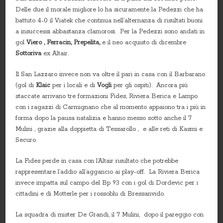
Delle due il morale migliore lo ha sicuramente la Pedezzi che ha
battuto 4-0 il Viatek che continua nell’alternanza di risultati buoni
a insuccessi abbastanza clamorosi. Per la Pedezzi sono andati in
gol
Viero , Ferracin, Prepelita,
e il neo acquisto di dicembre
Sottoriva
ex Altair.
Il San Lazzaro invece non va oltre il pari in casa con il Barbarano
(gol di
Klaic
per i locali e di
Vogli
per gli ospiti). Ancora più
staccate arrivano tre formazioni Fides, Riviera Berica e Lampo
con i ragazzi di Carmignano che al momento appaiono tra i più in
forma dopo la pausa natalizia e hanno messo sotto anche il 7
Mulini , grazie alla doppietta di Tessarollo , e alle reti di Kasmi e
Securo
La Fides perde in casa con l’Altair risultato che potrebbe
rappresentare l’addio all’aggancio ai play-off. La Riviera Berica
invece impatta sul campo del Bp 93 con i gol di Dordevic per i
cittadini e di Motterle per i rossoblu di Bressanvido.
La squadra di mister De Grandi, il 7 Mulini, dopo il pareggio con