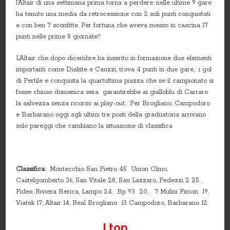
l’Altair di una settimana prima torna a perdere: nelle ultime 9 gare
ha tenuto una media da retrocessione con 2 soli punti conquistati
e con ben 7 sconfitte. Per fortuna che aveva messo in cascina 17
punti nelle prime 8 giornate!!
L’Altair che dopo dicembre ha inserito in formazione due elementi
importanti come Diakite e Cauzzi, trova 4 punti in due gare, i gol
di Pertile e conquista la quartultima piazza che se il campionato si
fosse chiuso domenica sera garantirebbe ai gialloblu di Carraro
la salvezza senza ricorso ai play-out. Per Brogliano, Campodoro
e Barbarano oggi agli ultimi tre posti della graduatoria arrivano
solo pareggi che cambiano la situazione di classifica
Classifica:
Montecchio San Pietro 45 Union Olmo,
Castelgomberto 36, San Vitale 28, San Lazzaro, Pedezzi 2 25 ,
Fides, Riviera Berica, Lampo 24. Bp 93 20, 7 Mulini Fimon 19,
Viatek 17, Altair 14, Real Brogliano 13 Campodoro, Barbarano 12
I top