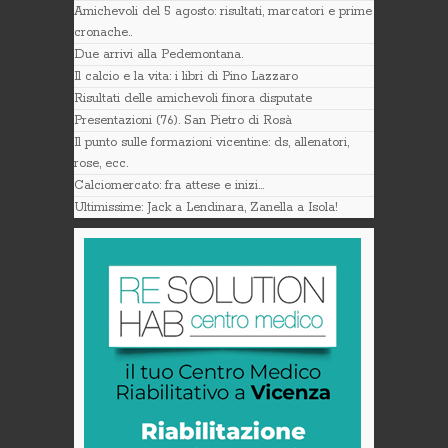
Amichevoli del 5 agosto: risultati, marcatori e prime
cronache..
Due arrivi alla Pedemontana.
Il calcio e la vita: i libri di Pino Lazzaro
Risultati delle amichevoli finora disputate
Presentazioni (76). San Pietro di Rosà
Il punto sulle formazioni vicentine: ds, allenatori,
rose, ecc.
Calciomercato: fra attese e inizi…
Ultimissime: Jack a Lendinara, Zanella a Isola!