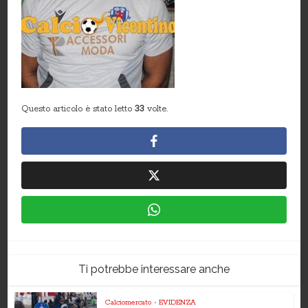
Questo articolo è stato letto
33
volte.
Ti potrebbe interessare anche
Calciomercato
•
EVIDENZA