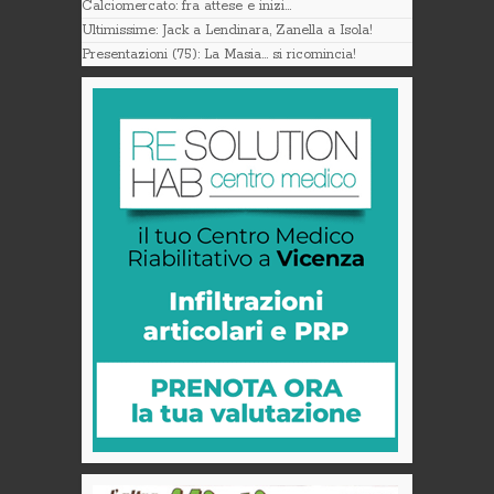
Calciomercato: fra attese e inizi…
Ultimissime: Jack a Lendinara, Zanella a Isola!
Presentazioni (75): La Masia… si ricomincia!