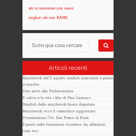
siti scommesse non aams
migliori siti non AAMS
Articoli recenti
Amichevoli del 5 agosto: risultati, marcatori e prime
cronache..
Due arrivi alla Pedemontana.
Il calcio e la vita: i libri di Pino Lazzaro
Risultati delle amichevoli finora disputate
Amichevoli: ecco il calendario aggiornato
Presentazioni (76). San Pietro di Rosà
Il punto sulle formazioni vicentine: ds, allenatori,
rose, ecc.