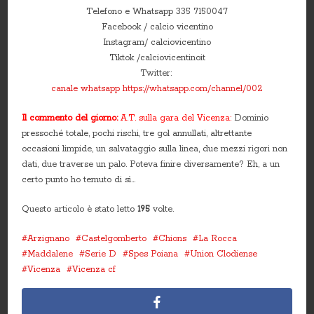
Telefono e Whatsapp 335 7150047
Facebook / calcio vicentino
Instagram/ calciovicentino
Tiktok /calciovicentinoit
Twitter:
canale whatsapp
https://whatsapp.com/channel/002
Il commento del giorno:
A.T. sulla gara del Vicenza:
Dominio
pressoché totale, pochi rischi, tre gol annullati, altrettante
occasioni limpide, un salvataggio sulla linea, due mezzi rigori non
dati, due traverse un palo. Poteva finire diversamente? Eh, a un
certo punto ho temuto di sì…
Questo articolo è stato letto
195
volte.
Arzignano
Castelgomberto
Chions
La Rocca
Maddalene
Serie D
Spes Poiana
Union Clodiense
Vicenza
Vicenza cf