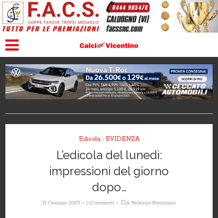
Edicola
EVIDENZA
•
L’edicola del lunedì:
impressioni del giorno
dopo…
Da
13 Gennaio 2025
0 Commenti
Federico Formisano