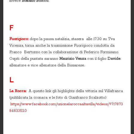
invece
Stefano Stocco.
F
Fuorigioco:
dopo la pausa natalizia, stasera alle 17.30 su Tva
Vicenza, torna anche la trasmissione Fuorigioco condotta da
Franco Bertuzzo con la collaborazione di Federico Formisano.
Ospiti della puntata saranno
Maurizio Venza
con il figlio
Davide
:
allenatore e vice allenatore della Bissarese.
L
La Rocca:
A questo link gli highlights della vittoria sul Villafranca
(pubblicata la cronaca e le foto di Gianfranco Scalzotto)
https://www.facebook.com/unionelaroccaaltavilla/videos/9717873
84833520