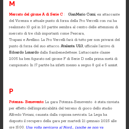
M
Mercato del girone A di Serie C
:
GianMario Comi
, ex attaccante
del Vicenza e attuale punto di forza della Pro Vercelli con cui ha
realizzato 10 gol in 20 partite sembra al centro delle attenzioni di
mercato di tre club importanti come Pescara,
Trapani e Avellino. La Pro Vercelli farà di tutto per non privarsi del
punto di forza del suo attacco.
Atalanta U23
, ufficiale l’arrivo di
Edoardo Lonardo
dalla Sambenedettese. L’attaccante classe
2005 ha ben figurato nel girone F di Serie D nella prima metà di
campionato. In 17 partite ha infatti messo a segno 8 gol e 5 assist.
P
Potenza- Benevento:
La gara Potenza-Benevento è stata rinviata
per effetto dell’impraticabilità del terreno di gioco dello stadio
Alfredo Viviani, causata dalla copiosa nevicata. La Lega ha
disposto il recupero della gara per martedì 21 gennaio 2025 alle
ore 15:00.
Una volta nevicava al Nord…. (anche se non va