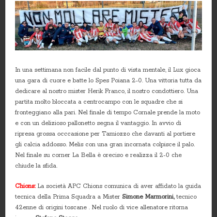
In una settimana non facile dal punto di vista mentale, il Lux gioca
una gara di cuore e batte lo Spes Poiana 2-0. Una vittoria tutta da
dedicare al nostro mister Herik Franco, il nostro condottiero. Una
partita molto bloccata a centrocampo con le squadre che si
fronteggiano alla pari. Nel finale di tempo Cornale prende la moto
e con un delizioso pallonetto segna il vantaggio. In avvio di
ripresa grossa occcasione per Tamiozzo che davanti al portiere
gli calcia addosso. Melis con una gran incornata colpisce il palo.
Nel finale su corner La Bella è oreciso e realizza il 2-0 che
chiude la sfida.
Chions:
La società APC Chions comunica di aver affidato la guida
tecnica della Prima Squadra a Mister
Simone Marmorini,
tecnico
42enne di origini toscane . Nel ruolo di vice allenatore ritorna