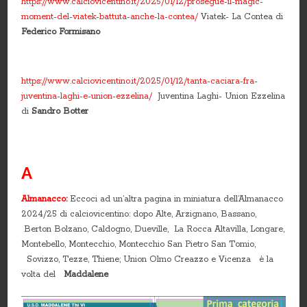
https://www.calciovicentino.it/2025/01/12/prosegue-il-magic-
moment-del-viatek-battuta-anche-la-contea/
Viatek- La Contea di
Federico Formisano
https://www.calciovicentino.it/2025/01/12/tanta-caciara-fra-
juventina-laghi-e-union-ezzelina/
Juventina Laghi- Union Ezzelina
di
Sandro Botter
A
Almanacco:
Eccoci ad un’altra pagina in miniatura dell’Almanacco
2024/25 di calciovicentino: dopo Alte, Arzignano, Bassano,
Berton Bolzano, Caldogno, Dueville, La Rocca Altavilla, Longare,
Montebello, Montecchio, Montecchio San Pietro San Tomio,
Sovizzo, Tezze, Thiene; Union Olmo Creazzo e Vicenza è la
volta del
Maddalene