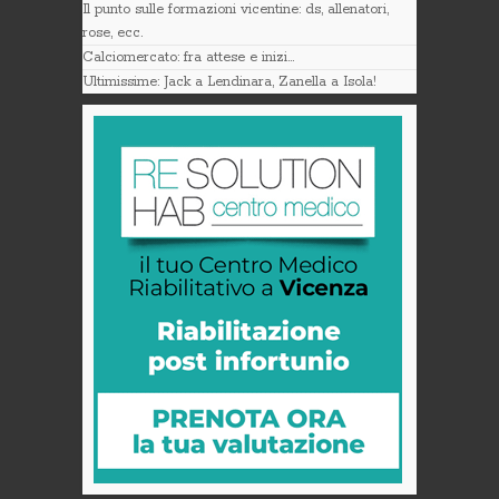
Il punto sulle formazioni vicentine: ds, allenatori,
rose, ecc.
Calciomercato: fra attese e inizi…
Ultimissime: Jack a Lendinara, Zanella a Isola!