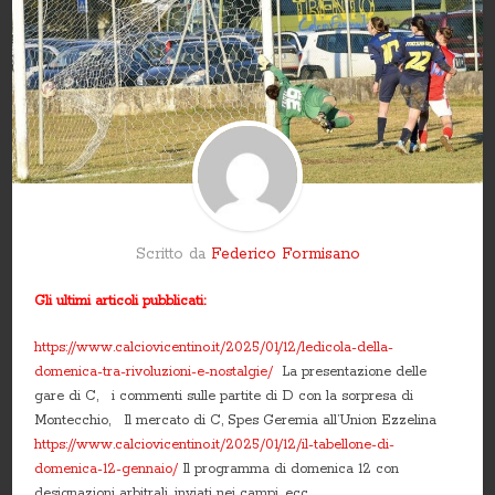
Scritto da
Federico Formisano
Gli ultimi articoli pubblicati:
https://www.calciovicentino.it/2025/01/12/ledicola-della-
domenica-tra-rivoluzioni-e-nostalgie/
La presentazione delle
gare di C, i commenti sulle partite di D con la sorpresa di
Montecchio, Il mercato di C, Spes Geremia all’Union Ezzelina
https://www.calciovicentino.it/2025/01/12/il-tabellone-di-
domenica-12-gennaio/
Il programma di domenica 12 con
designazioni arbitrali, inviati nei campi, ecc.