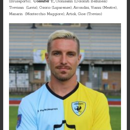
(Brusaporto),
Cossalter T.,
Olonisakin (Dolomiti Bellunesi)
Trevisan (Lavis), Osorio (Luparense), Arrondini, Vianni (Mestre),
Manarin (Montecchio Maggiore), Artioli, Gioe (Treviso)