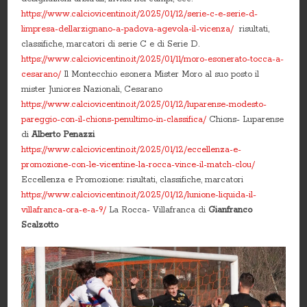
https://www.calciovicentino.it/2025/01/12/serie-c-e-serie-d-
limpresa-dellarzignano-a-padova-agevola-il-vicenza/
risultati,
classifiche, marcatori di serie C e di Serie D.
https://www.calciovicentino.it/2025/01/11/moro-esonerato-tocca-a-
cesarano/
Il Montecchio esonera Mister Moro al suo posto il
mister Juniores Nazionali, Cesarano
https://www.calciovicentino.it/2025/01/12/luparense-modesto-
pareggio-con-il-chions-penultimo-in-classifica/
Chions- Luparense
di
Alberto Penazzi
https://www.calciovicentino.it/2025/01/12/eccellenza-e-
promozione-con-le-vicentine-la-rocca-vince-il-match-clou/
Eccellenza e Promozione: risultati, classifiche, marcatori
https://www.calciovicentino.it/2025/01/12/lunione-liquida-il-
villafranca-ora-e-a-9/
La Rocca- Villafranca di
Gianfranco
Scalzotto