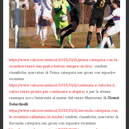
https://www.calciovicentino.it/2025/01/12/prima-categoria-con-le-
vicentine-tezze-san-pietro-berton-sempre-on-fire/
risultati,
classifiche, marcatori di Prima categoria nei gironi con squadre
vicentine
https://www.calciovicentino.it/2025/01/11/continuita-e-velocita-il-
calcio-tezze-pronto-per-continuare-a-stupire/
e per la stessa
rassegna ecco l’intervista al mister del tezze Mantovani d
i Giosuè
Belardinelli
https://www.calciovicentino.it/2025/01/12/seconda-categoria-con-
le-vicentine-rallentano-le-leader/
risultati, classifiche, marcatori di
Seconda categoria nei gironi con squadre vicentine