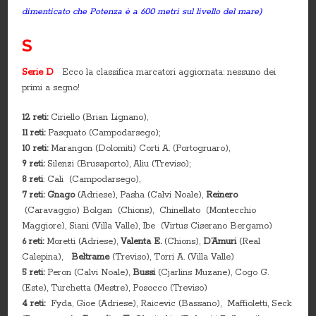
dimenticato che Potenza è a 600 metri sul livello del mare)
S
Serie D
Ecco la classifica marcatori aggiornata: nessuno dei
primi a segno!
12 reti:
Ciriello (Brian Lignano),
11 reti:
Pasquato (Campodarsego);
10 reti:
Marangon (Dolomiti) Corti A. (Portogruaro),
9 reti:
Silenzi (Brusaporto), Aliu (Treviso);
8 reti
: Cali (Campodarsego),
7 reti: Gnago
(Adriese), Pasha (Calvi Noale),
Reinero
(Caravaggio) Bolgan (Chions), Chinellato (Montecchio
Maggiore), Siani (Villa Valle), Ibe (Virtus Ciserano Bergamo)
6 reti:
Moretti (Adriese),
Valenta E.
(Chions),
D’Amuri
(Real
Calepina),
Beltrame
(Treviso), Torri A. (Villa Valle)
5 reti:
Peron (Calvi Noale),
Bussi
(Cjarlins Muzane), Cogo G.
(Este), Turchetta (Mestre), Posocco (Treviso)
4 reti:
Fyda, Gioe (Adriese), Raicevic (Bassano), Maffioletti, Seck