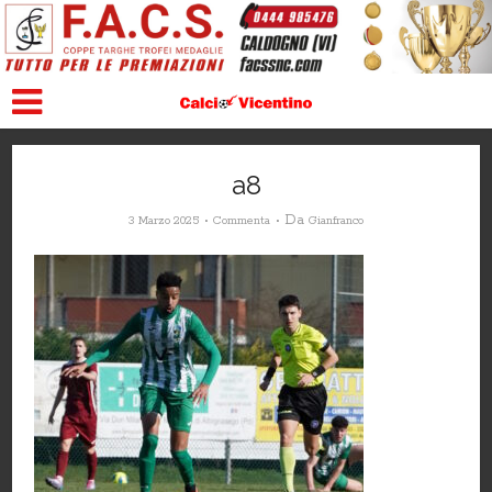
a8
Da
3 Marzo 2025
Commenta
Gianfranco