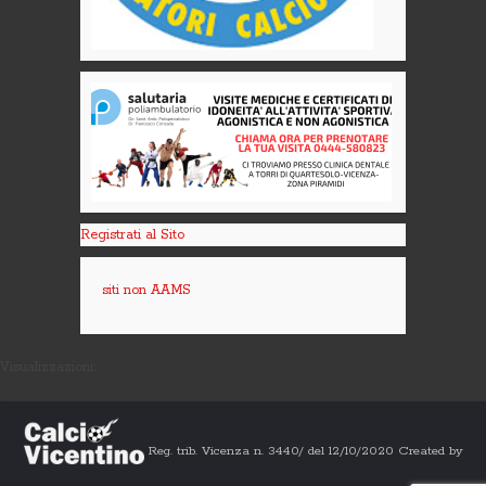
Registrati al Sito
siti non AAMS
Visualizzazioni:
Reg. trib. Vicenza n. 3440/ del 12/10/2020 Created by