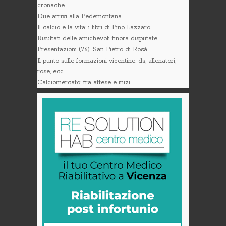
cronache..
Due arrivi alla Pedemontana.
Il calcio e la vita: i libri di Pino Lazzaro
Risultati delle amichevoli finora disputate
Presentazioni (76). San Pietro di Rosà
Il punto sulle formazioni vicentine: ds, allenatori,
rose, ecc.
Calciomercato: fra attese e inizi…