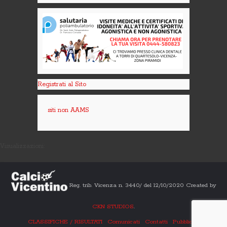
Registrati al Sito
siti non AAMS
Visualizzazioni:
Reg. trib. Vicenza n. 3440/ del 12/10/2020 Created by
CKN STUDIOS
.
CLASSIFICHE / RISULTATI
Comunicati
Contatti
Pubblicità