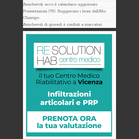
Amichevoli: ecco il calendario aggiornato
Presentazioni (78): Ruggiscono i leoni dell’Alto
Chiampo
Amichevoli di giovedì 6: risultati e marcatori