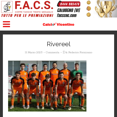
Rivereel
Da
31 Marzo 2025
Commenta
Federico Formisano