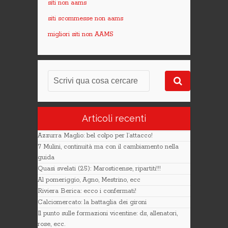
siti non aams
siti scommesse non aams
migliori siti non AAMS
Articoli recenti
Azzurra Maglio: bel colpo per l’attacco!
7 Mulini, continuità ma con il cambiamento nella
guida
Quasi svelati (25): Marosticense, ripartiti!!!
Al pomeriggio, Agno, Mestrino, ecc
Riviera Berica: ecco i confermati!
Calciomercato: la battaglia dei gironi
Il punto sulle formazioni vicentine: ds, allenatori,
rose, ecc.