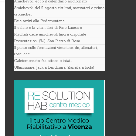
Amichevoli: ecco il calendario aggiornato
Amichevoli del 5 agosto: risultati, marcatori e prime
cronache..
Due arrivi alla Pedemontana.
Il calcio e la vita: i libri di Pino Lazzaro
Risultati delle amichevoli finora disputate
Presentazioni (76). San Pietro di Rosà
Il punto sulle formazioni vicentine: ds, allenatori,
rose, ecc.
Calciomercato: fra attese e inizi…
Ultimissime: Jack a Lendinara, Zanella a Isola!