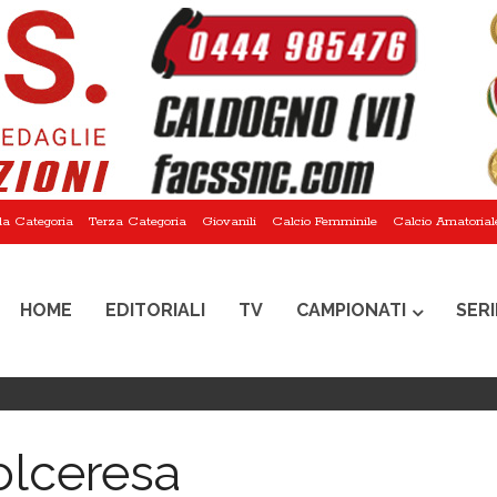
a Categoria
Terza Categoria
Giovanili
Calcio Femminile
Calcio Amatorial
HOME
EDITORIALI
TV
CAMPIONATI
SERI
olceresa