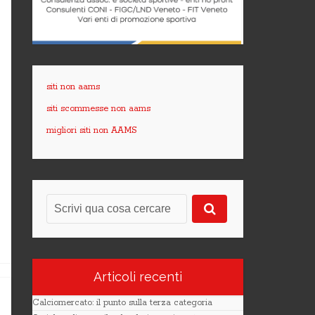
siti non aams
siti scommesse non aams
migliori siti non AAMS
Articoli recenti
Calciomercato: il punto sulla terza categoria