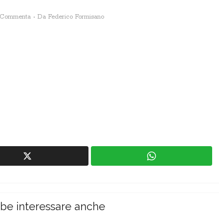
Commenta
Da
Federico Formisano
bbe interessare anche