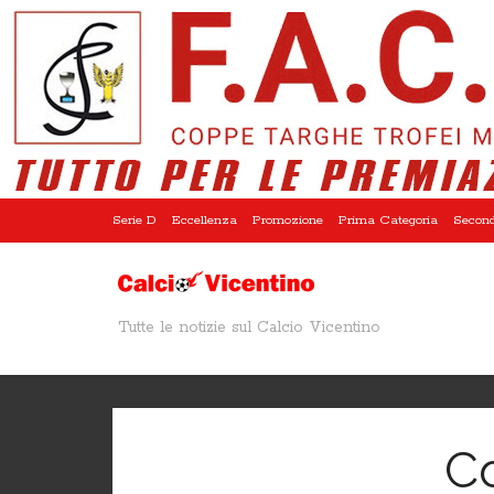
Serie D
Eccellenza
Promozione
Prima Categoria
Second
Tutte le notizie sul Calcio Vicentino
C