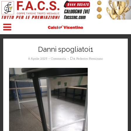
Danni spogliatoi1
Da
8 Aprile 2025
Commenta
Federico Formisano