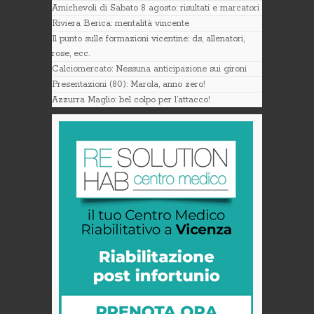
Amichevoli di Sabato 8 agosto: risultati e marcatori
Riviera Berica: mentalità vincente
Il punto sulle formazioni vicentine: ds, allenatori,
rose, ecc.
Calciomercato: Nessuna anticipazione sui gironi
Presentazioni (80): Marola, anno zero!
Azzurra Maglio: bel colpo per l’attacco!