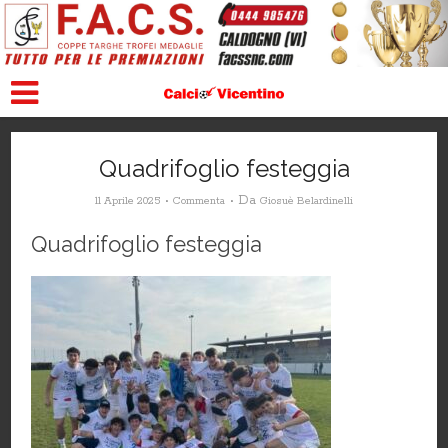
Quadrifoglio festeggia
Da
11 Aprile 2025
Commenta
Giosuè Belardinelli
Quadrifoglio festeggia