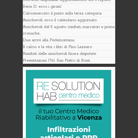
Serie D: ecco i gironi!
Calciomercato: il punto sulla terza categoria
Amichevoli: ecco il calendario aggiornato
Amichevoli del 5 agosto: risultati, marcatori e prime
cronache..
Due arrivi alla Pedemontana.
Il calcio e la vita: i libri di Pino Lazzaro
Risultati delle amichevoli finora disputate
Presentazioni (76). San Pietro di Rosà