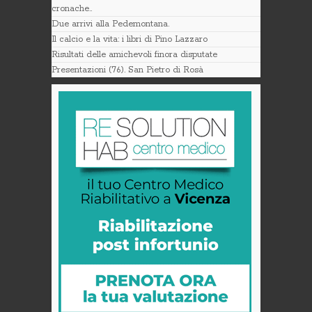
cronache..
Due arrivi alla Pedemontana.
Il calcio e la vita: i libri di Pino Lazzaro
Risultati delle amichevoli finora disputate
Presentazioni (76). San Pietro di Rosà