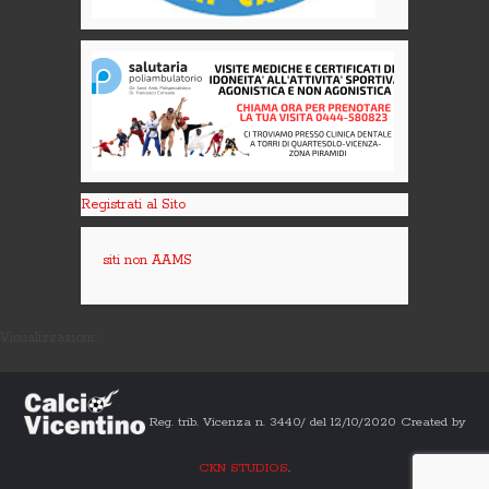
Registrati al Sito
siti non AAMS
Visualizzazioni:
Reg. trib. Vicenza n. 3440/ del 12/10/2020 Created by
CKN STUDIOS
.