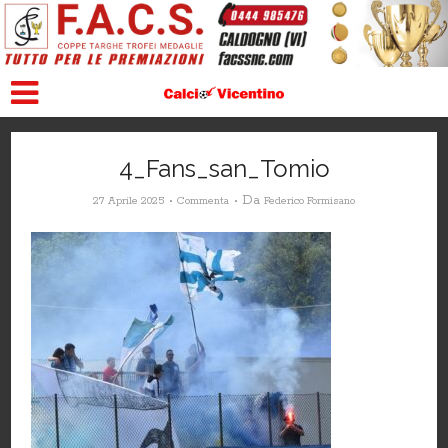
4_Fans_san_Tomio
Da
27 Aprile 2025
Commenta
Federico Formisano