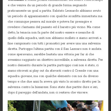
e che veniva da un periodo di grande forma segnando
praticamente un goal a partita. Salutato Leonardo abbiamo avuto
un periodo di appannamento con qualche sconfitta immeritata ma
che comunque pesava sul morale e poteva far presagire e
rivedere i fantasmi del passato ed il baratro più vicino. Ma come
detto, la tenacia non fa parte del nostro essere e neanche di
quello della squadra, uniti non abbiamo mollato e siamo arrivati a
fine campionato con tutti i pronostici per avere una una salvezza
diretta. Purtroppo l’ultima partita con il San Lazzaro non è andata
come speravamo, sarebbe bastata una vittoria per far sì che
avessimo raggiunto un obiettivo incredibile, a salvezza diretta. Per
nostro demerito durante la partita purtroppo così non è stato, ci
siamo ritrovati ai play out da sfavoriti contro il Cresole con una
squadra giovane, ma con qualche elemento con noi da diverso
tempo e che due anni fa aveva già vinto lo scontro diretto per la
salvezza contro la bissarese. Sono state due partite dure e ieri,
dopo il pareggio dell’andata, non ci restava che vincere.