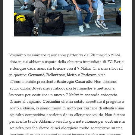
Vogliamo riassumere quest’anno partendo dal 28 maggio 2024,
data in cui abbiamo saputo della chiusura immediata di FC Berici
e dunque della mancata fusione con il 7 Mulini. Ci siamo ritrovati
in quattro:
Germanò, Bellantone, Motta e Padovan
oltre
all’immancabile presidente
Ambrogio Casarotto
. Non abbiamo
avuto dubbi, dovevamo rimboccarci le maniche e metterci a
lavorare per costruire un nuovo 7 Mulini in seconda categoria.
Grazie al capitano
Costantini
che ha subito accettato il progetto a
scatola chiusa, ci siamo messi in moto per cercare di allestire una
squadra competitiva condotta da un allenatore valido. Non è stato
per niente facile. Abbiamo vissuto giornate intense per costruire la
squadra, perché dietro di noi aleggiava molto scetticismo su una
gestione di quattro ragazzi giovani inesperti e che non avevano