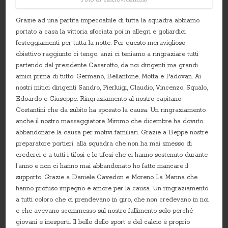
Grazie ad una partita impeccabile di tutta la squadra abbiamo
portato a casa la vittoria sfociata poi in allegri e goliardici
festeggiamenti per tutta la notte. Per questo meraviglioso
obiettivo raggiunto ci tengo, anzi ci teniamo a ringraziare tutti
partendo dal presidente Casarotto, da noi dirigenti ma grandi
amici prima di tutto: Germanò, Bellantone, Motta e Padovan. Ai
nostri mitici dirigenti Sandro, Pierluigi, Claudio, Vincenzo, Squalo,
Edoardo e Giuseppe. Ringraziamento al nostro capitano
Costantini che da subito ha sposato la causa. Un ringraziamento
anche il nostro massaggiatore Mimmo che dicembre ha dovuto
abbandonare la causa per motivi familiari. Grazie a Beppe nostre
preparatore portieri, alla squadra che non ha mai smesso di
crederci e a tutti i tifosi e le tifosi che ci hanno sostenuto durante
l’anno e non ci hanno mai abbandonato ho fatto mancare il
supporto. Grazie a Daniele Cavedon e Moreno La Manna che
hanno profuso impegno e amore per la causa. Un ringraziamento
a tutti coloro che ci prendevano in giro, che non credevano in noi
e che avevano scommesso sul nostro fallimento solo perché
giovani e inesperti. Il bello dello sport e del calcio è proprio