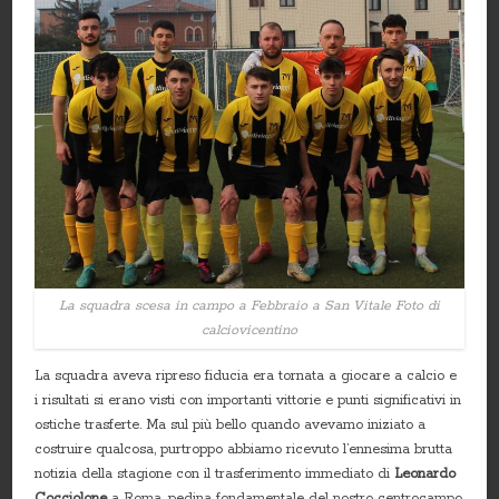
La squadra scesa in campo a Febbraio a San Vitale Foto di
calciovicentino
La squadra aveva ripreso fiducia era tornata a giocare a calcio e
i risultati si erano visti con importanti vittorie e punti significativi in
ostiche trasferte. Ma sul più bello quando avevamo iniziato a
costruire qualcosa, purtroppo abbiamo ricevuto l’ennesima brutta
notizia della stagione con il trasferimento immediato di
Leonardo
Cocciolone
a Roma, pedina fondamentale del nostro centrocampo