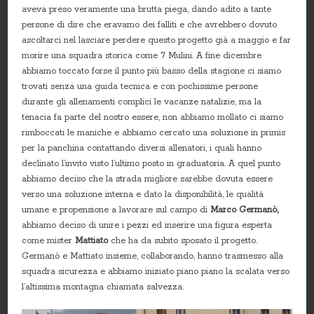
aveva preso veramente una brutta piega, dando adito a tante
persone di dire che eravamo dei falliti e che avrebbero dovuto
ascoltarci nel lasciare perdere questo progetto già a maggio e far
morire una squadra storica come 7 Mulini. A fine dicembre
abbiamo toccato forse il punto più basso della stagione ci siamo
trovati senza una guida tecnica e con pochissime persone
durante gli allenamenti complici le vacanze natalizie, ma la
tenacia fa parte del nostro essere, non abbiamo mollato ci siamo
rimboccati le maniche e abbiamo cercato una soluzione in primis
per la panchina contattando diversi allenatori, i quali hanno
declinato l’invito visto l’ultimo posto in graduatoria. A quel punto
abbiamo deciso che la strada migliore sarebbe dovuta essere
verso una soluzione interna e dato la disponibilità, le qualità
umane e propensione a lavorare sul campo di
Marco Germanò,
abbiamo deciso di unire i pezzi ed inserire una figura esperta
come mister
Mattiato
che ha da subito sposato il progetto.
Germanò e Mattiato insieme, collaborando, hanno trasmesso alla
squadra sicurezza e abbiamo iniziato piano piano la scalata verso
l’altissima montagna chiamata salvezza.