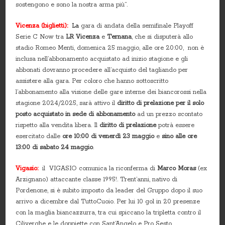
sostengono e sono la nostra arma più”.
Vicenza (biglietti):
La
gara di andata della semifinale Playoff
Serie C Now tra
LR Vicenza
e
Ternana
, che si disputerà allo
stadio Romeo Menti, domenica 25 maggio, alle ore 20:00, non è
inclusa nell’abbonamento acquistato ad inizio stagione e gli
abbonati dovranno procedere all’acquisto del tagliando per
assistere alla gara. Per coloro che hanno sottoscritto
l’abbonamento alla visione delle gare interne dei biancorossi nella
stagione 2024/2025, sarà attivo il
diritto di prelazione per il solo
posto acquistato
in sede di abbonamento
ad un prezzo scontato
rispetto alla vendita libera. Il
diritto di prelazione
potrà essere
esercitato dalle
ore 10:00 di venerdì 23 maggio
e
sino alle ore
13:00 di sabato 24 maggio
.
Vigasio:
il VIGASIO comunica la riconferma di
Marco Moras
(ex
Arzignano) attaccante classe 1995!. Trent’anni, nativo di
Pordenone, si è subito imposto da leader del Gruppo dopo il suo
arrivo a dicembre dal TuttoCuoio. Per lui 10 gol in 20 presenze
con la maglia biancazzurra, tra cui spiccano la tripletta contro il
Ciliverghe e le doppiette con Sant’Angelo e Pro Sesto.