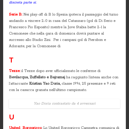
discreta parte si.
Serie B:
Nei play-off di B lo Spezia ipoteca il passaggio del turno
andando a vincere 2-0 in casa del Catanzaro (gol di Di Serio e
Francesco Pio Esposito) mentre la Juve Stabia batte 2-1 la
Cremonese che nella gara di domenica dovrà puntare al
successo allo Stadio Zini. Per i campani gol di Pierobon e
Adorante, per la Cremonese di
T
Tezze:
il Tezze dopo aver ufficializzato le conferme di
Bevilacqua, Zuffellato e Bajramaj
ha raggiunto l’intesa anche con
l’attaccante
Kristian Yao Doria,
classe 1996, 25 presenze e 9 reti
con la casacca granata nell’ultimo campionato.
Yao Doria contrastato da 4 avversari
U
United Borgoricco
:
Lo United Borgoricco Campetra comunica di