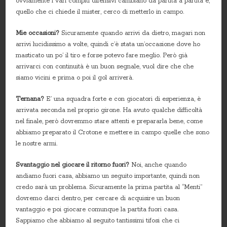
ovviamente i vari compiti difensivi cambiano da partita a partita e,
quello che ci chiede il mister, cerco di metterlo in campo.
Mie occasioni?
Sicuramente quando arrivi da dietro, magari non
arrivi lucidissimo a volte, quindi c’è stata un’occasione dove ho
masticato un po’ il tiro e forse potevo fare meglio. Però già
arrivarci con continuità è un buon segnale, vuol dire che che
siamo vicini e prima o poi il gol arriverà.
Ternana?
E’ una squadra forte e con giocatori di esperienza, è
arrivata seconda nel proprio girone. Ha avuto qualche difficoltà
nel finale, però dovremmo stare attenti e prepararla bene, come
abbiamo preparato il Crotone e mettere in campo quelle che sono
le nostre armi.
Svantaggio nel giocare il ritorno fuori?
Noi, anche quando
andiamo fuori casa, abbiamo un seguito importante, quindi non
credo sarà un problema. Sicuramente la prima partita al “Menti”
dovremo darci dentro, per cercare di acquisire un buon
vantaggio e poi giocare comunque la partita fuori casa.
Sappiamo che abbiamo al seguito tantissimi tifosi che ci