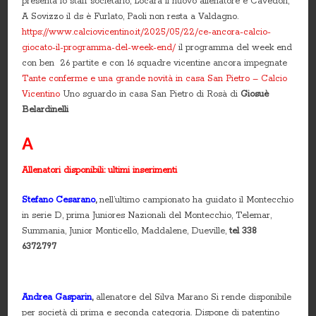
presenta lo staff societario, Locara il nuovo allenatore è Cavedon,
A Sovizzo il ds è Furlato, Paoli non resta a Valdagno.
https://www.calciovicentino.it/2025/05/22/ce-ancora-calcio-
giocato-il-programma-del-week-end/
il programma del week end
con ben 26 partite e con 16 squadre vicentine ancora impegnate
Tante conferme e una grande novità in casa San Pietro – Calcio
Vicentino
Uno sguardo in casa San Pietro di Rosà di
Giosuè
Belardinelli
A
Allenatori disponibili: ultimi inserimenti
Stefano Cesarano
,
nell’ultimo campionato ha guidato il Montecchio
in serie D, prima Juniores Nazionali del Montecchio, Telemar,
Summania, Junior Monticello, Maddalene, Dueville,
tel
338
6372797
Andrea Gasparin
,
allenatore del Silva Marano Si rende disponibile
per società di prima e seconda categoria. Dispone di patentino