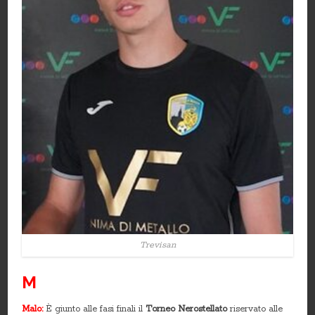
Trevisan
M
Malo:
È giunto alle fasi finali il
Torneo Nerostellato
riservato alle