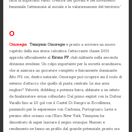
fatta di importanti valori: crescita dei giovani e del movimento
femminile, l’attenzione al sociale e la valorizzazione del territorio.”
O
Omoregie
:
Tennyson Omoregie
è pronto a scrivere un nuovo
capitolo della sua storia calcistica: l’attaccante classe 2001
approda ufficialmente al
Kiruna FF
, club militante nella seconda
divisione svedese. Un colpo importante per la società scandinava,
che si assicura un giocatore completo e fisicamente dominante.
Alto 192 cm, destro naturale, Omoregie può ricoprire sia il ruolo di
esterno d’attacco che quello di punta centrale. Le sue armi
migliori? Velocità, dribbling e potenza fisica, abbinate a un istinto
da finalizzatore ormai collaudato. Dal primo exploit con la Dufour
Varallo fino ai 20 gol con il Castel Di Sangro in Eccellenza,
passando per le esperienze con Carbonia, Portogruaro, Lavis e
persino oltre oceano con l’Euro New York, Tennyson ha
dimostrato di saper lasciare il segno ovunque. Numeri e
rendimento ne fanno un profilo dal grande potenziale, pronto ora