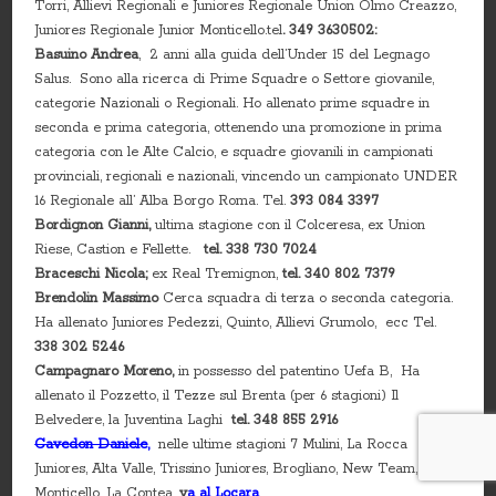
Torri, Allievi Regionali e Juniores Regionale Union Olmo Creazzo,
Juniores Regionale Junior Monticello.tel
. 349 3630502:
Basuino Andrea
, 2 anni alla guida dell’Under 15 del Legnago
Salus. Sono alla ricerca di Prime Squadre o Settore giovanile,
categorie Nazionali o Regionali. Ho allenato prime squadre in
seconda e prima categoria, ottenendo una promozione in prima
categoria con le Alte Calcio, e squadre giovanili in campionati
provinciali, regionali e nazionali, vincendo un campionato UNDER
16 Regionale all’ Alba Borgo Roma. Tel.
393 084 3397
Bordignon Gianni,
ultima stagione con il Colceresa, ex Union
Riese, Castion e Fellette.
tel. 338 730 7024
Braceschi Nicola;
ex Real Tremignon,
tel. 340 802 7379
Brendolin Massimo
Cerca squadra di terza o seconda categoria.
Ha allenato Juniores Pedezzi, Quinto, Allievi Grumolo, ecc Tel.
338 302 5246
Campagnaro Moreno,
in possesso del patentino Uefa B,
Ha
allenato il Pozzetto, il Tezze sul Brenta (per 6 stagioni) Il
Belvedere, la Juventina Laghi
tel. 348 855 2916
Cavedon Daniele
,
nelle ultime stagioni 7 Mulini, La Rocca
Juniores, Alta Valle, Trissino Juniores, Brogliano, New Team, Junior
Monticello, La Contea,
v
a al Locara