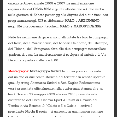
categorie Allievi annate 2008 e 2009. La manifestazione
organizzata dal
Calcio Malo
è giunta all’edizione n.4 che vedrà
nella giornata di Sabato pomeriggio la disputa delle due finali così
programmate:negli
U17
si sfideranno
MALO
e
ARZIGNANO
negli
U16
incroceranno i tacchetti
MALO
e
MAROSTICENSE
Nelle tre settimane di gare si sono affrontate tra loro le compagini
del Rosà, della Marosticense, del Leodari Caldogno, del Chiampo,
del Thiene, dell’ Arzignano oltre alle due compagini nerostellate
padroni di casa. La manifestazione si svolgerà al sintetico di Via
Deledda a partire dalle ore 15.00.
Montegrappa:
Montegrappa Ssdarl,
la nuova polisportiva nata
dall’unione di due realtà storiche del territorio in ambito sportivo
quali Sporting Altamarca Ssdarl e Asd Eagles Pedemontana
verrà presentata ufficialmente nella conferenza stampa che si
terrà Giovedi 29 maggio 2025 alle ore 19.00 presso la sala
conferenze dell’Hotel Canova Sport & Relax di Cavaso del
Tomba in via Ronche 10. “Calcio e 5 e Calcio – scrive il
presidente
Nicola Baccin
– si uniscono in una mission comune