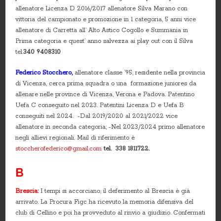
allenatore Licenza D 2016/2017 allenatore Silva Marano con
vittoria del campionato e promozione in 1 categoria, 5 anni vice
allenatore di Carretta all’ Alto Astico Cogollo e Summania in
Prima categoria e quest’ anno salvezza ai play out con il Silva
tel.
340 9408310
Federico Stocchero,
allenatore classe ‘95, residente nella provincia
di Vicenza, cerca prima squadra o una formazione juniores da
allenare nelle province di Vicenza, Verona e Padova. Patentino
Uefa C conseguito nel 2023. Patentini Licenza D e Uefa B
conseguiti nel 2024. -Dal 2019/2020 al 2021/2022 vice
allenatore in seconda categoria; -Nel 2023/2024 primo allenatore
negli allievi regionali. Mail di riferimento è
stoccherofederico@gmail.com
tel. 338 1811722.
B
Brescia:
I tempi si accorciano, il deferimento al Brescia è già
arrivato. La Procura Figc ha ricevuto la memoria difensiva del
club di Cellino e poi ha provveduto al rinvio a giudizio. Confermati