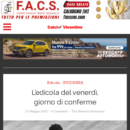
Edicola
EVIDENZA
•
L’edicola del venerdì,
giorno di conferme
Da
23 Maggio 2025
0 Commenti
Federico Formisano