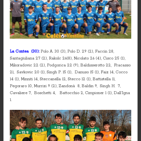
La Contea (30):
Polo A. 30 (3), Polo D. 29 (2), Faccin 28,
Santagiuliana 27 (2), Rakolc 26(8), Nicolato 26 (4), Cisco 25 (1),
Mikoradovic 22 (2), Podgorica 22 (9), Baldisserotto 22, Fracasso
21, Savkovic 20 (1), Singh P. 15 (1), Danuso 15 (1), Faiz 14, Cocco
14 (1), Minniti 14, Steccanella 12, Stecco 12 (1), Battistella 11,
Pegoraro 10, Murrizi 9 (2), Zandonà 8, Baldin 9, Singh H. 7,
Cavaliere 7, Boschetti 4, Battocchio 2, Cimpioner 1 (1), Dall’Igna
1.