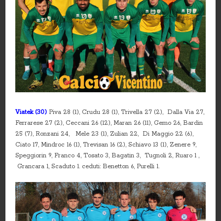
Viatek
(30)
Piva 28 (1), Crudu 28 (1), Trivella 27 (2), Dalla Via 27,
Ferrarese 27 (2), Ceccani 26 (12), Maran 26 (11), Gemo 26, Bardin
25 (7), Ronzani 24, Mele 23 (1), Zulian 22, Di Maggio 22 (6),
Ciato 17, Mindroc 16 (1), Trevisan 16 (2), Schiavo 13 (1), Zenere 9,
Speggiorin 9, Franco 4, Tosato 3, Bagatin 3, Tugnoli 2, Ruaro 1 ,
Grancara 1, Scaduto 1. ceduti: Benetton 6, Purelli 1.