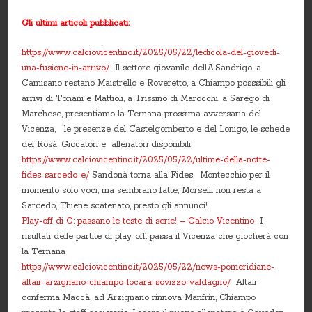
Gli ultimi articoli pubblicati:
https://www.calciovicentino.it/2025/05/22/ledicola-del-giovedi-
una-fusione-in-arrivo/
Il settore giovanile dell’A.Sandrigo, a
Camisano restano Maistrello e Roveretto, a Chiampo posssibili gli
arrivi di Tonani e Mattioli, a Trissino di Marocchi, a Sarego di
Marchese, presentiamo la Ternana prossima avversaria del
Vicenza, le presenze del Castelgomberto e del Lonigo, le schede
del Rosà, Giocatori e allenatori disponibili
https://www.calciovicentino.it/2025/05/22/ultime-della-notte-
fides-sarcedo-e/
Sandonà torna alla Fides, Montecchio per il
momento solo voci, ma sembrano fatte, Morselli non resta a
Sarcedo, Thiene scatenato, presto gli annunci!
Play-off di C: passano le teste di serie! – Calcio Vicentino
I
risultati delle partite di play-off: passa il Vicenza che giocherà con
la Ternana
https://www.calciovicentino.it/2025/05/22/news-pomeridiane-
altair-arzignano-chiampo-locara-sovizzo-valdagno/
Altair
conferma Maccà, ad Arzignano rinnova Manfrin, Chiampo