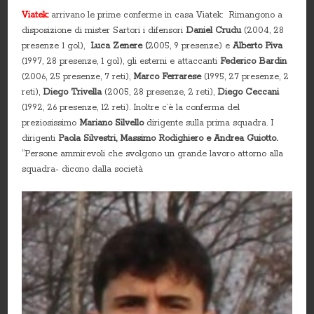
Viatek:
arrivano le prime conferme in casa Viatek: Rimangono a
disposizione di mister Sartori i difensori
Daniel Crudu
(2004, 28
presenze 1 gol),
Luca Zenere (
2005, 9 presenze) e
Alberto Piva
(1997, 28 presenze, 1 gol), gli esterni e attaccanti
Federico Bardin
(2006, 25 presenze, 7 reti),
Marco Ferrarese
(1995, 27 presenze, 2
reti),
Diego Trivella
(2005, 28 presenze, 2 reti),
Diego Ceccani
(1992, 26 presenze, 12 reti). Inoltre c’è la conferma del
preziosissimo
Mariano Silvello
dirigente sulla prima squadra. I
dirigenti
Paola Silvestri, Massimo Rodighiero e Andrea Guiotto.
“Persone ammirevoli che svolgono un grande lavoro attorno alla
squadra- dicono dalla società