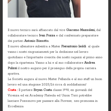
Il nuovo tecnico sarà affiancato dal vice
Giacomo Mazzoleni,
dal
collaboratore tecnico
Ivan Pozza
e dal confermato preparatore
dei portieri
Antonio Bizzotto.
Il nuovo allenatore subentra a Mister
Pierantonio Isoldi
al quale
vanno i nostri ringraziamenti per la dedizione nel lavoro
quotidiano e l’importante crescita dei nostri ragazzi al primo anno
dopo la ripartenza. Vanno a lui e al suo collaboratore
Andrea
Pulizzi
il nostro augurio per il prosieguo della propria carriera
sportiva.
La Società augura al nuovo Mister Pellanda e al suo staff un buon
lavoro ed una stagione 2025/26 ricca di soddisfazioni!
Costa :
Il portiere
Bryan Costa
classe 1998, ex giovanili del
Vicenza ed ex Academy Plateola ed Union Torri potrebbe
lasciare Pozzonovo per passare alla Piovese, neo promossa in
Eccellenza