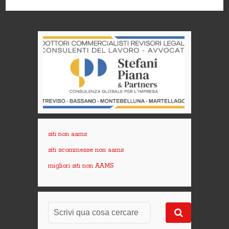
siti non aams
siti scommesse non aams
migliori siti non AAMS