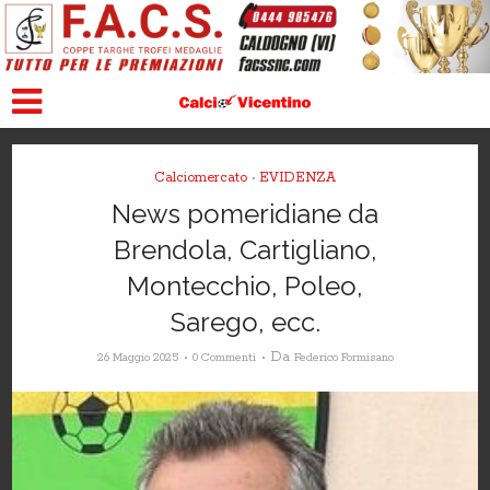
Calciomercato
EVIDENZA
•
News pomeridiane da
Brendola, Cartigliano,
Montecchio, Poleo,
Sarego, ecc.
Da
26 Maggio 2025
0 Commenti
Federico Formisano