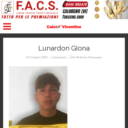
Lunardon GIona
Da
23 Giugno 2025
Commenta
Federico Formisano