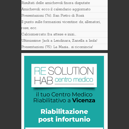
Risultati delle amichevoli finora disputate
Amichevoli: ecco il calendario aggiornato
Presentazioni (76). San Pietro di Rosà
Il punto sulle formazioni vicentine: ds, allenatori,
rose, ecc.
Calciomercato: fra attese e inizi…
Ultimissime: Jack a Lendinara, Zanella a Isola!
Presentazioni (75): La Masia… si ricomincia!