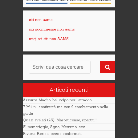
siti non aams
siti scommesse non aams
migliori siti non AAMS
Articoli recenti
Azzurra Maglio: bel colpo per l’attacco!
7 Mulini, continuità ma con il cambiamento nella
guida
Quasi svelati (25): Marosticense, ripartiti!!!
Al pomeriggio, Agno, Mestrino, ecc
Riviera Berica: ecco i confermati!