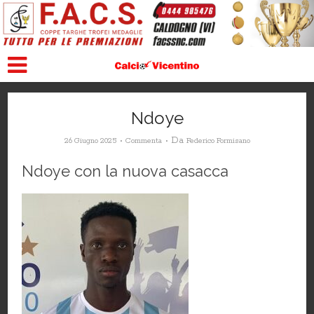
Ndoye
Da
26 Giugno 2025
Commenta
Federico Formisano
Ndoye con la nuova casacca