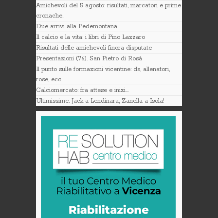
Amichevoli del 5 agosto: risultati, marcatori e prime
cronache..
Due arrivi alla Pedemontana.
Il calcio e la vita: i libri di Pino Lazzaro
Risultati delle amichevoli finora disputate
Presentazioni (76). San Pietro di Rosà
Il punto sulle formazioni vicentine: ds, allenatori,
rose, ecc.
Calciomercato: fra attese e inizi…
Ultimissime: Jack a Lendinara, Zanella a Isola!